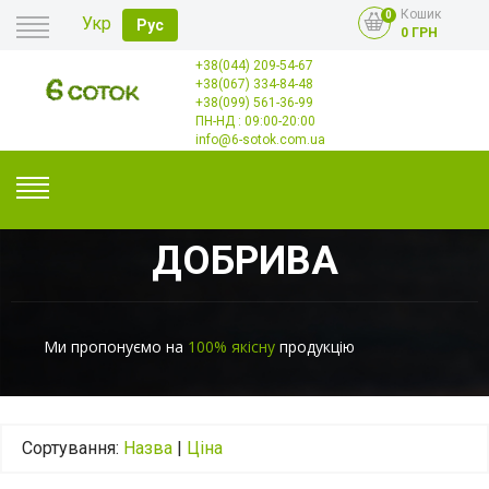
Кошик
0
Укр
Рус
0 ГРН
+38(044) 209-54-67
Головна
+38(067) 334-84-48
Оплата
+38(099) 561-36-99
Доставка
Гурт
ПН-НД : 09:00-20:00
Контакти
info@6-sotok.com.ua
ДОБРИВА
Ми пропонуємо на
100% якісну
продукцію
Сортування:
Назва
|
Ціна