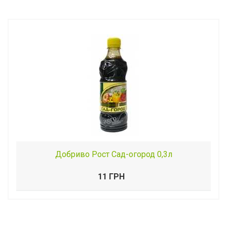
Добриво Рост Сад-огород 0,3л
11 ГРН