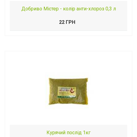
Добриво Містер - колір анти-хлороз 0,3 л
22 ГРН
Курячий послід 1кг