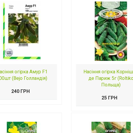
асіння огірка Амур F1
Насіння огірка Корні
00шт (Bejo Голландія)
де Париж 5г (Roltik
Польща)
240 ГРН
25 ГРН