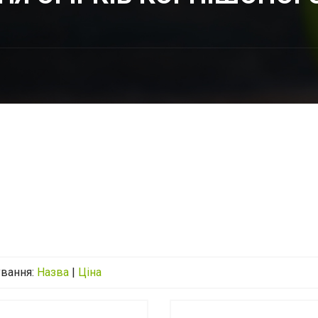
ування:
Назва
|
Ціна