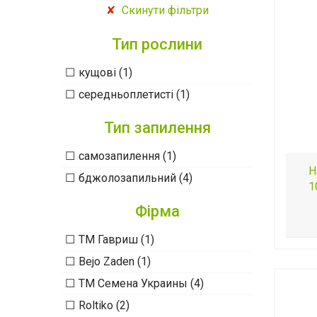
Скинути фільтри
Тип рослини
кущові (1)
середньоплетисті (1)
Тип запилення
самозапилення (1)
Н
бджолозапильний (4)
1
Фірма
ТМ Гавриш (1)
Bejo Zaden (1)
ТМ Семена Украины (4)
Roltiko (2)