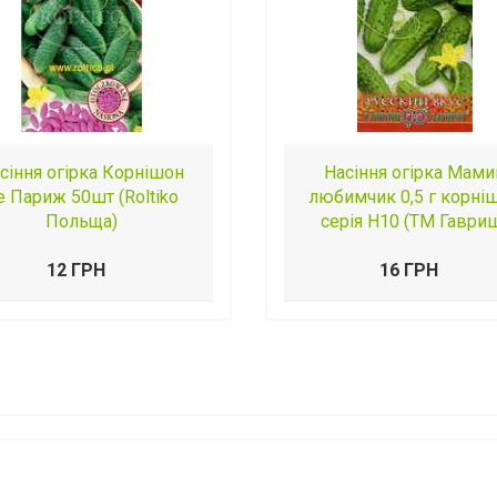
сіння огірка Корнішон
Насіння огірка Мами
е Париж 50шт (Roltiko
любимчик 0,5 г корні
Польща)
серія Н10 (ТМ Гаври
12 ГРН
16 ГРН