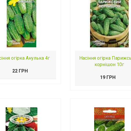
сіння огірка Анулька 4г
Насіння огірка Парижс
корнішон 10г
22 ГРН
19 ГРН