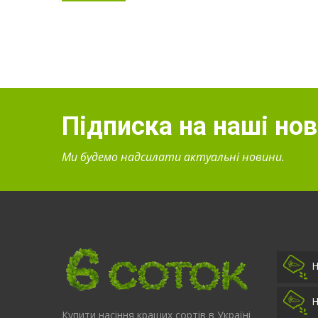
Підписка на наші но
Ми будемо надсилати актуальні новини.
Н
Н
Купити насіння кращих сортів в Україні