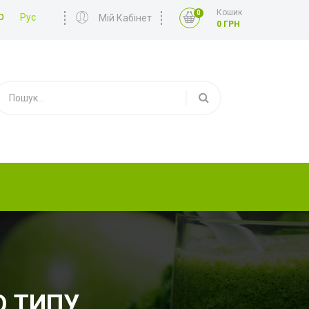
Кошик
0
р
Рус
Мій Кабінет
0 ГРН
О ТИПУ