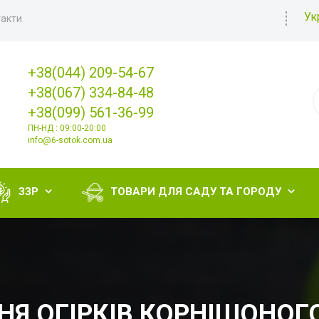
Ук
акти
+38(044) 209-54-67
+38(067) 334-84-48
+38(099) 561-36-99
ПН-НД : 09:00-20:00
info@6-sotok.com.ua
ЗЗР
ТОВАРИ ДЛЯ САДУ ТА ГОРОДУ


НЯ ОГІРКІВ КОРНІШОНОГ