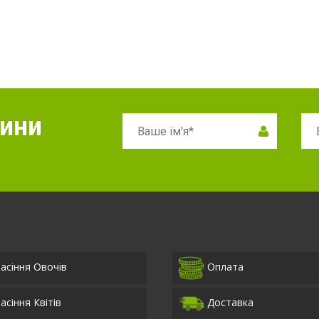
вини
асіння Овочів
Оплата
асіння Квітів
Доставка