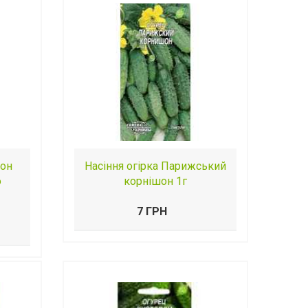
шон
Насіння огірка Парижський
o
корнішон 1г
7 ГРН