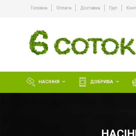
Головна
Оплата
Доставка
Гурт
Конт
НАСІННЯ
ДОБРИВА


НАСІН