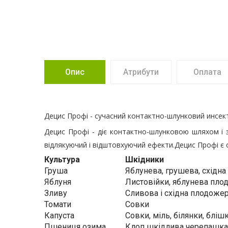
Опис
Атрибути
Оплата
Децис Профі - сучасний контактно-шлунковий инсект
Децис Профі - діє контактно-шлунковою шляхом і з
відлякуючий і відштовхуючий ефекти.Децис Профі є
Культура
Шкідники
Груша
Яблунева, грушева, східн
Яблуня
Листовійки, яблунева пло
Зливу
Сливова і східна плодоже
Томати
Совки
Капуста
Совки, міль, білянки, бліш
Пшениця озима
Клоп шкідлива черепашка,