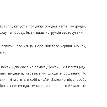
оплі, капусти, полуниці, орхідей, квітів, кукурудзи,
саду та городу. Інсектицид інструкція застосування і
і, павутинного кліща, борошнистого червця, мошок,
їні.
естицидів (засобів захисту рослин) є інсектициди.
мах, шкідників, черв'яків які шкодять рослинам. По
ти, які містять в собі миш'як. Залежно від способу
ибрати інсектициди і купити насіння овочів Ви можете