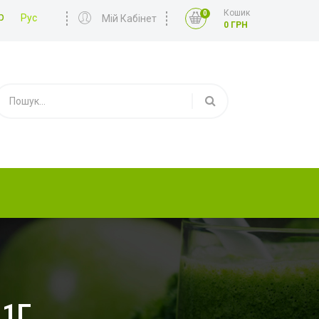
Кошик
0
р
Рус
Мій Кабінет
0 ГРН
 1Г