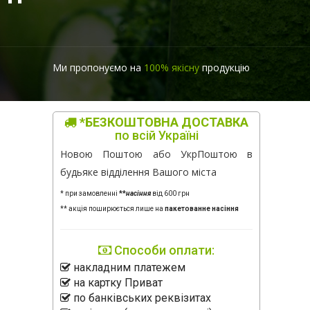
Ми пропонуємо на
100% якісну
продукцію
*БЕЗКОШТОВНА ДОСТАВКА
по всій Україні
Новою Поштою або УкрПоштою в
будьяке відділення Вашого міста
* при замовленні
**
насіння
від 600 грн
** акція поширюється лише на
пакетованне насіння
Способи оплати:
накладним платежем
на картку Приват
по банківських реквізитах