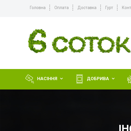
Головна
Оплата
Доставка
Гурт
Конт
НАСІННЯ
ДОБРИВА


ІН