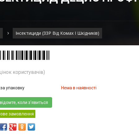
Інсектициди (ЗЗР Від Комах І Шкідників)
цінок користувачів)
 за упаковку
Нема в наявності
відомте, коли з'явиться
тове замовлення