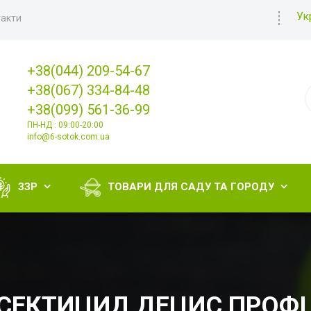
Ук
акти
+38(044) 209-54-67
+38(067) 334-84-48
+38(099) 561-36-99
ПН-НД : 09:00-20:00
info@6-sotok.com.ua
ЗЗР
ТОВАРИ ДЛЯ САДУ ТА ГОРОДУ


СЕКТИЦИД ДЕЦИС ПРОФІ