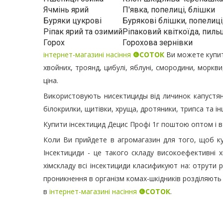
Ячмінь ярий
П'явка, попелиці, блішки
Буряки цукрові
Бурякові блішки, попелиці
Ріпак ярий та озимий
Ріпаковий квіткоїда, пил
Горох
Горохова зернівки
інтернет-магазині насіння
❻СОТОК
Ви можете купити
хвойних, троянд, цибулі, яблуні, смородини, моркви,
ціна.
Використовують нисектициды від личинок капустянк
білокрилки, щитівки, хруща, дротяники, трипса та ін
Купити інсектицид Децис Профі 1г поштою оптом і в 
Коли Ви прийдете в агромагазин для того, щоб куп
Інсектициди - це такого складу високоефективні хі
хімскладу всі інсектициди класификуют на: отрути 
проникнення в організм комах-шкідників розділяють т
в
інтернет-магазині насіння
❻СОТОК
.