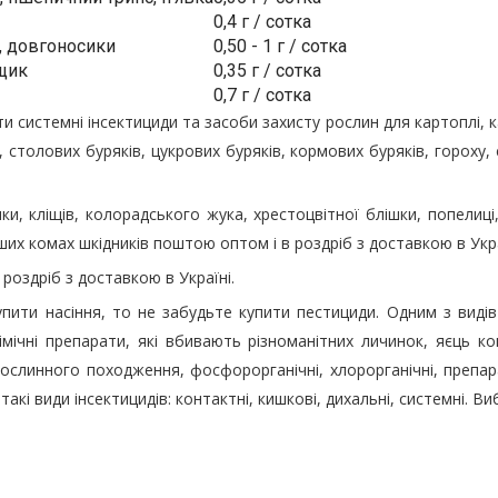
0,4 г / сотка
, довгоносики
0,50 - 1 г / сотка
ьщик
0,35 г / сотка
0,7 г / сотка
 системні інсектициди та засоби захисту рослин для картоплі, карт
 столових буряків, цукрових буряків, кормових буряків, гороху, 
и, кліщів, колорадського жука, хрестоцвітної блішки, попелиц
ших комах шкідників поштою оптом і в роздріб з доставкою в Укра
роздріб з доставкою в Україні.
ити насіння, то не забудьте купити пестициди. Одним з видів п
мічні препарати, які вбивають різноманітних личинок, яєць ко
рослинного походження, фосфорорганічні, хлорорганічні, препара
акі види інсектицидів: контактні, кишкові, дихальні, системні. В