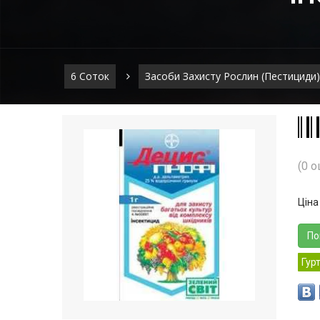
6 Соток
Засоби Захисту Рослин (пестициди)
(0 о
Ціна
По
Гур