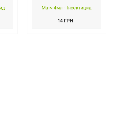
цид
Матч 4мл - Інсектицид
14 ГРН