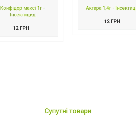
Конфідор максі 1г -
Актара 1,4г - Інсекти
Інсектицид
12 ГРН
12 ГРН
Супутні товари