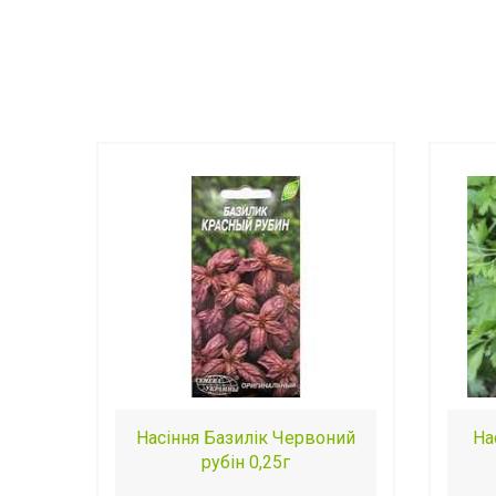
Насіння Базилік Червоний
На
рубін 0,25г