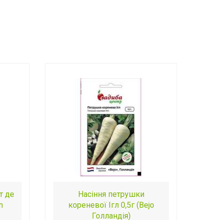
т де
Насіння петрушки
n
кореневої Ігл 0,5г (Bejo
Голландія)