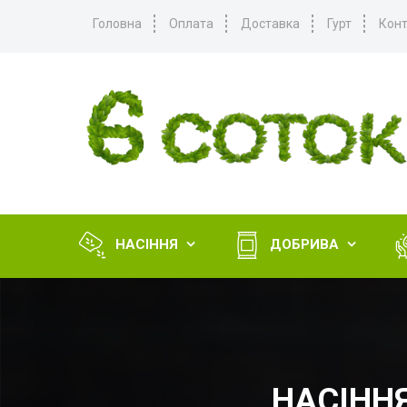
Головна
Оплата
Доставка
Гурт
Конт
НАСІННЯ
ДОБРИВА


НАСІННЯ