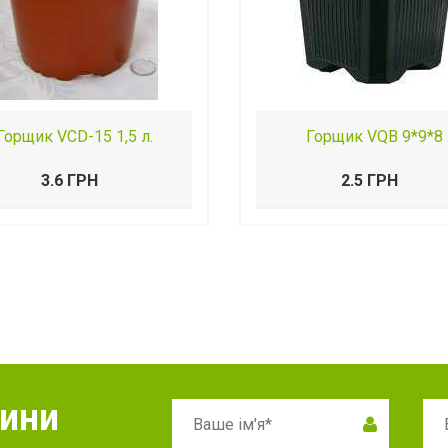
Горщик VCD-15 1,5 л.
Горщик VQB 9*9*8
3.6 ГРН
2.5 ГРН
вини