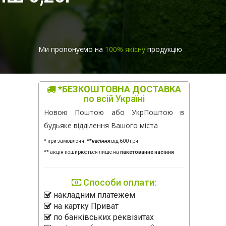
Ми пропонуємо на
100% якісну
продукцію
*БЕЗКОШТОВНА ДОСТАВКА
по всій Україні
Новою Поштою або УкрПоштою в
будьяке відділення Вашого міста
* при замовленні
**
насіння
від 600 грн
** акція поширюється лише на
пакетованне насіння
Способи оплати:
накладним платежем
на картку Приват
по банківських реквізитах