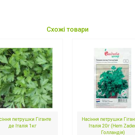
Схожі товари
сіння петрушки Гіганте
Насіння петрушки Гіган
де Італія 1кг
Італія 20г (Hem Zade
Голландія)