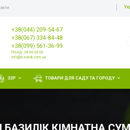
Ук
акти
+38(044) 209-54-67
+38(067) 334-84-48
+38(099) 561-36-99
ПН-НД : 09:00-20:00
info@6-sotok.com.ua
ЗЗР
ТОВАРИ ДЛЯ САДУ ТА ГОРОДУ


 БАЗИЛІК КІМНАТНА СУМ