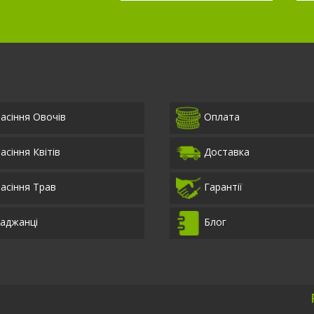
асіння Овочів
Оплата
асіння Квітів
Доставка
асіння Трав
Гарантії
аджанці
Блог