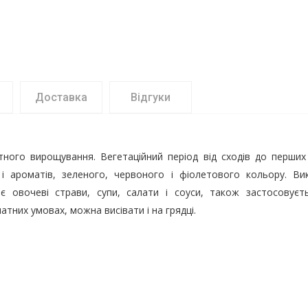
Доставка
Відгуки
тного вирощування. Вегетаційний період від сходів до перших 
 і ароматів, зеленого, червоного і фіолетового кольору. Вик
є овочеві страви, супи, салати і соуси, також застосовуєтьс
тних умовах, можна висівати і на грядці.