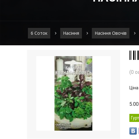
6 Соток
Насіння
Насіння Овочів
(0 о
Ціна
5.00
Гур