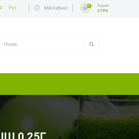
Кошик
0
р
Рус
Мій Кабінет
0 ГРН
ІШ 0,25Г