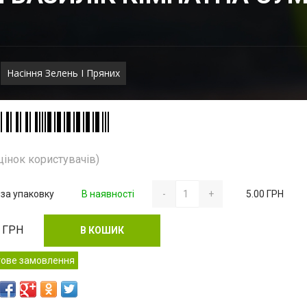
Насіння Зелень І Пряних
цінок користувачів)
 за упаковку
В наявності
-
+
5.00 ГРН
ГРН
В КОШИК
тове замовлення