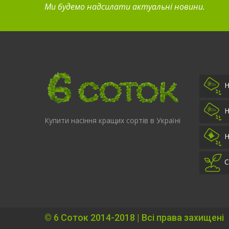
Ми будемо надсилати актуальні новини.
Н
Н
Купити насіння кращих сортів в Україні
Н
С
©
6 Соток
2014-2018 | Всі права захищені