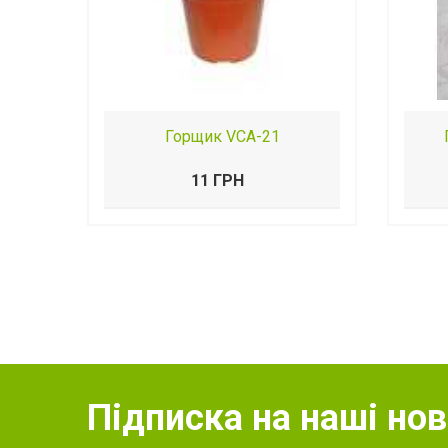
Горщик VСA-21
11 ГРН
Підписка на наші но