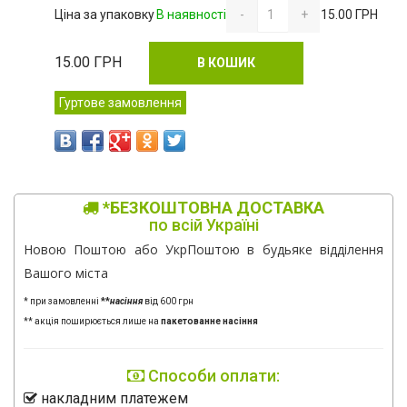
Ціна за упаковку
В наявності
-
+
15.00 ГРН
15.00
ГРН
В КОШИК
Гуртове замовлення
*БЕЗКОШТОВНА ДОСТАВКА
по всій Україні
Новою Поштою або УкрПоштою в будьяке відділення
Вашого міста
* при замовленні
**
насіння
від 600 грн
** акція поширюється лише на
пакетованне насіння
Способи оплати:
накладним платежем