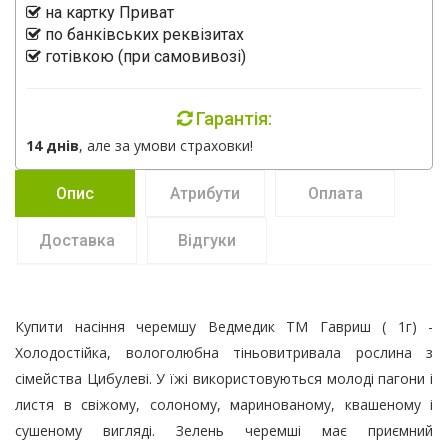
на картку Приват
по банківських реквізитах
готівкою (при самовивозі)
Гарантія:
14 днів
, але за умови страховки!
Опис
Атрибути
Оплата
Доставка
Відгуки
Купити насіння черемшу Ведмедик ТМ Гавриш ( 1г) -
Холодостійка, вологолюбна тіньовитривала рослина з
сімейства Цибулеві. У їжі використовуються молоді пагони і
листя в свіжому, солоному, маринованому, квашеному і
сушеному вигляді. Зелень черемші має приємний