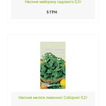
Насіння майорану садового 0,3г
5 ГРН
Насіння меліси лимонної Соборної 0,2г