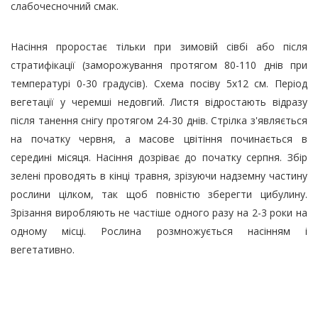
слабочесночний смак.
Насіння проростає тільки при зимовій сівбі або після
стратифікації (заморожування протягом 80-110 днів при
температурі 0-30 градусів). Схема посіву 5х12 см. Період
вегетації у черемші недовгий. Листя відростають відразу
після танення снігу протягом 24-30 днів. Стрілка з'являється
на початку червня, а масове цвітіння починається в
середині місяця. Насіння дозріває до початку серпня. Збір
зелені проводять в кінці травня, зрізуючи надземну частину
рослини цілком, так щоб повністю зберегти цибулину.
Зрізання виробляють не частіше одного разу на 2-3 роки на
одному місці. Рослина розмножується насінням і
вегетативно.