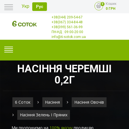
Кошик
0
Укр
Рус
0 ГРН
+38(044) 209-54-67
Головна
+38(067) 334-84-48
Оплата
+38(099) 561-36-99
Доставка
Гурт
ПН-НД : 09:00-20:00
Контакти
info@6-sotok.com.ua
НАСІННЯ ЧЕРЕМШІ
0,2Г
6 Соток
Насіння
Насіння Овочів
Насіння Зелень І Пряних
Ми пропонуємо на
100% якісну
продукцію