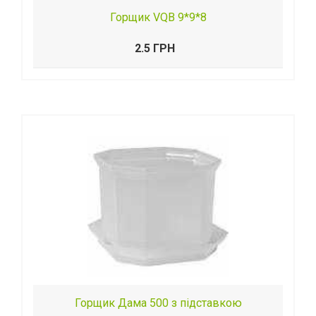
Горщик VQB 9*9*8
2.5 ГРН
Горщик Дама 500 з підставкою