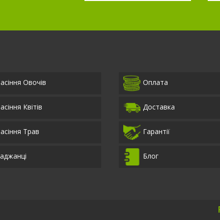
асіння Овочів
Оплата
асіння Квітів
Доставка
асіння Трав
Гарантії
аджанці
Блог