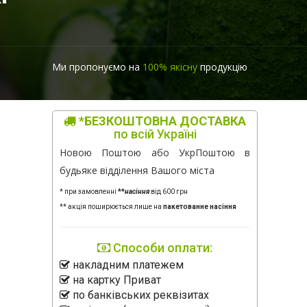
Ми пропонуємо на
100% якісну
продукцію
*БЕЗКОШТОВНА ДОСТАВКА
по всій Україні
Новою Поштою або УкрПоштою в
будьяке відділення Вашого міста
* при замовленні
**
насіння
від 600 грн
** акція поширюється лише на
пакетованне насіння
Способи оплати:
накладним платежем
на картку Приват
по банківських реквізитах