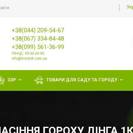
Ук
акти
+38(044) 209-54-67
+38(067) 334-84-48
+38(099) 561-36-99
ПН-НД : 09:00-20:00
info@6-sotok.com.ua
ЗЗР
ТОВАРИ ДЛЯ САДУ ТА ГОРОДУ


АСІННЯ ГОРОХУ ДІНГА 1