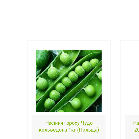
Насіння гороху Чудо
На
кельведона 1кг (Польща)
2