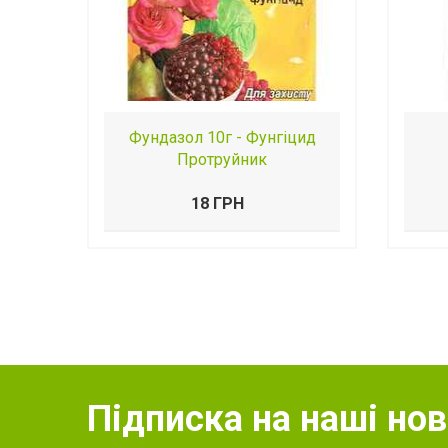
Фундазол 10г - Фунгіцид
Протруйник
18 ГРН
Підписка на наші но