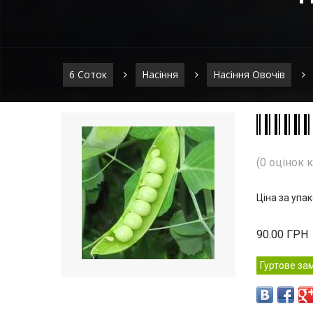
6 Соток
Насіння
Насіння Овочів
(0 оцінок 
Ціна за упа
90.00
ГРН
Гуртове за