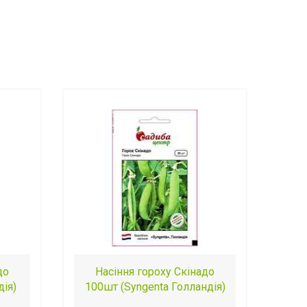
до
Насіння гороху Скінадо
дія)
100шт (Syngenta Голландія)