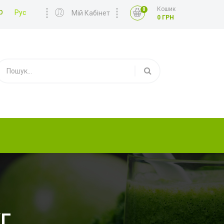
Кошик
0
р
Рус
Мій Кабінет
0 ГРН
КГ