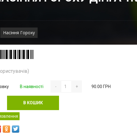
Насіння Гороху
користувачів)
ковку
В наявності
-
+
90.00 ГРН
В КОШИК
мовлення