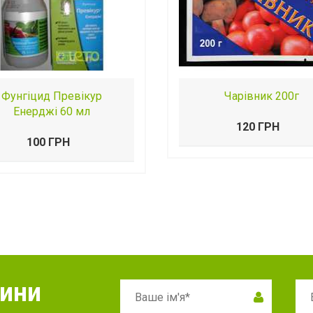
Фунгіцид Превікур
Чарівник 200г
Енерджі 60 мл
120 ГРН
100 ГРН
вини