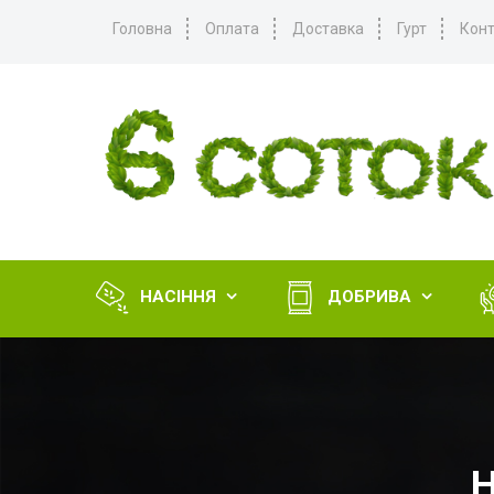
Головна
Оплата
Доставка
Гурт
Конт
НАСІННЯ
ДОБРИВА


Н