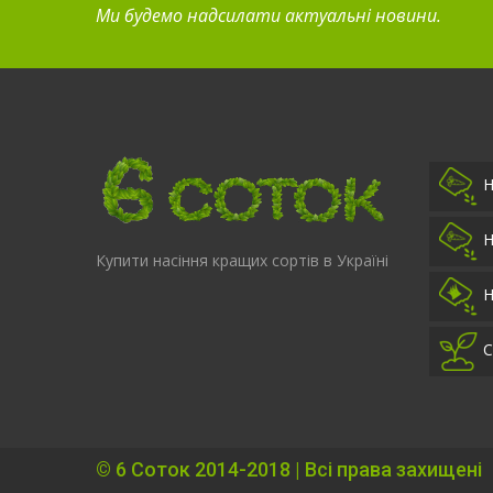
Ми будемо надсилати актуальні новини.
Н
Н
Купити насіння кращих сортів в Україні
Н
С
©
6 Соток
2014-2018 | Всі права захищені