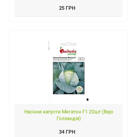
25 ГРН
Насіння капусти Мегатон F1 20шт (Веjо
Голландія)
34 ГРН