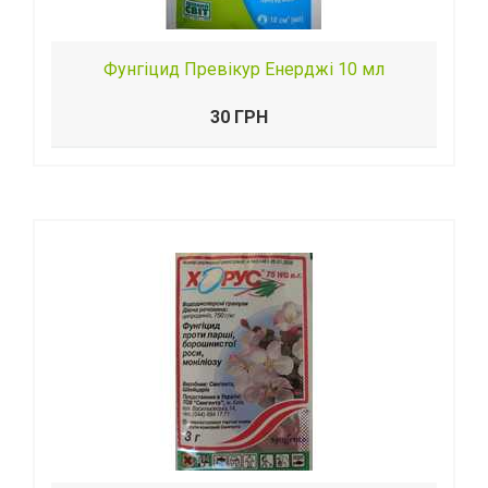
Фунгіцид Превікур Енерджі 10 мл
30 ГРН