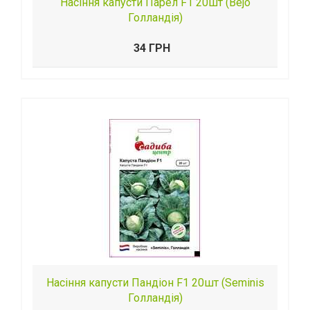
Насіння капусти Парел F1 20шт (Веjо
Голландія)
34 ГРН
Насіння капусти Пандіон F1 20шт (Seminis
Голландія)