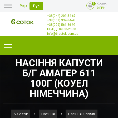
Кошик
0
Укр
Рус
0 ГРН
+38(044) 209-54-67
Головна
+38(067) 334-84-48
Оплата
+38(099) 561-36-99
Доставка
Гурт
ПН-НД : 09:00-20:00
Контакти
info@6-sotok.com.ua
НАСІННЯ КАПУСТИ
Б/Г АМАГЕР 611
100Г (КОУЕЛ
НІМЕЧЧИНА)
6 Соток
Насіння
Насіння Овочів