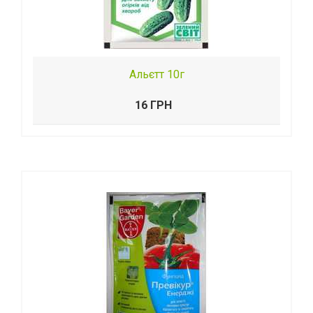
Альєтт 10г
16 ГРН