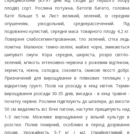
Середньопізній (85-97 днів від сходів до першого збору
плодів) сорт. Рослина потужна, батогів багато, головна
батіг більше 5 м. Лист великий, зелений, із середнім
опушенням, узкодольний, среднерассеченний. Під
подовжено-кулястий, середня маса товарного плоду 4,2 кг.
Поверхня слабосегментірованная, тло зелений, сітка ледь
помітна. Малюнок: темно-зелені, майже чорні, змикаються
шипуваті смуги. Кора середня, шкіряста, розріз світло-
зелений, м'якоть інтенсивно-червона з рожевим відтінком,
зерниста, ніжна, солодка, соковита, смакові якості добрі.
Призначений для вирощування в плівкових теплицях і у
відкритому грунті. Посів на розсаду в кінці квітня. Термін
вирощування розсади 30-35 днів, висадка - в кінці травня -
початку червня. Рослини підв'язують до шпалери, до висоти
50 см видаляють всі бічні пагони, наступні прищипують над
1-3 листом. Можливе вирощування у вільній культурі в
розстил. Полив помірний, особливо в період дозрівання
плодів. Урожайність 5-7 кг / м2. Сприйнятливий в