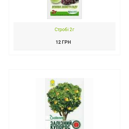
Стробі 2г
12 ГРН