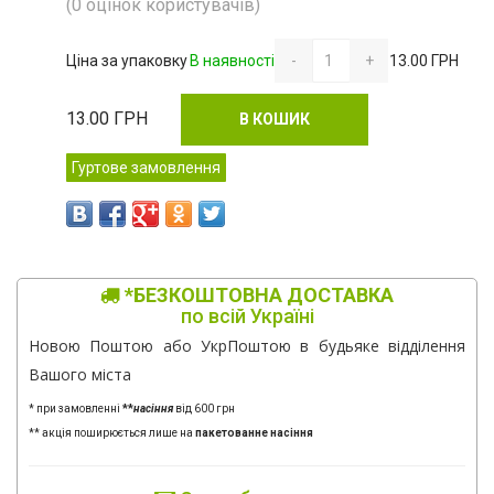
(0 оцінок користувачів)
Ціна за упаковку
В наявності
-
+
13.00 ГРН
13.00
ГРН
В КОШИК
Гуртове замовлення
*БЕЗКОШТОВНА ДОСТАВКА
по всій Україні
Новою Поштою або УкрПоштою в будьяке відділення
Вашого міста
* при замовленні
**
насіння
від 600 грн
** акція поширюється лише на
пакетованне насіння