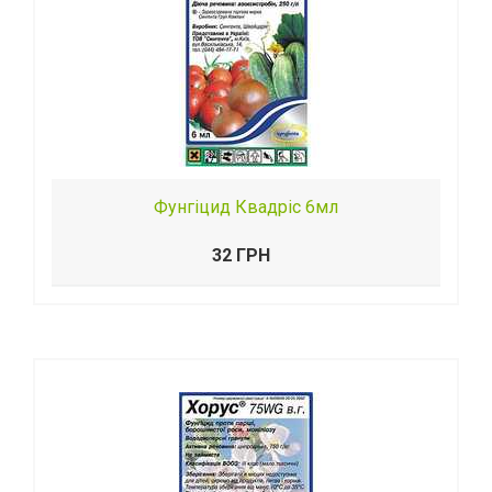
Фунгіцид Квадріс 6мл
32 ГРН