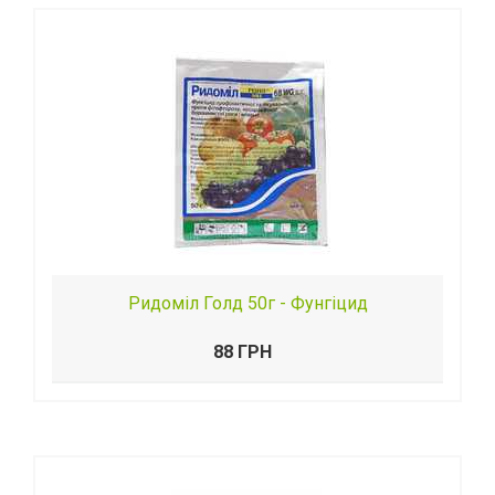
Ридоміл Голд 50г - Фунгіцид
88 ГРН