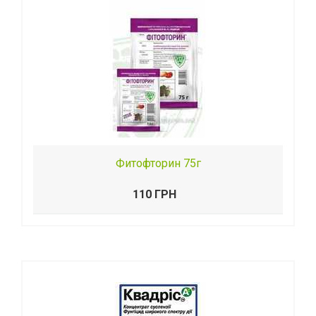
Фитофторин 75г
110 ГРН