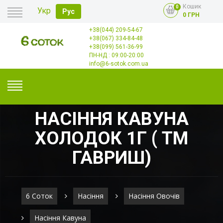
Кошик
0
Укр
Рус
0 ГРН
+38(044) 209-54-67
Головна
+38(067) 334-84-48
Оплата
+38(099) 561-36-99
Доставка
Гурт
ПН-НД : 09:00-20:00
Контакти
info@6-sotok.com.ua
НАСІННЯ КАВУНА
ХОЛОДОК 1Г ( ТМ
ГАВРИШ)
6 Соток
Насіння
Насіння Овочів
Насіння Кавуна