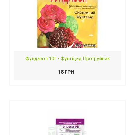
Фундазол 10г - Фунгіцид Протруйник
18 ГРН