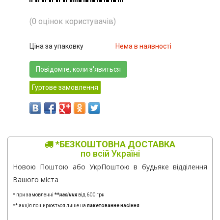
(0 оцінок користувачів)
Ціна за упаковку
Нема в наявності
Повідомте, коли з'явиться
Гуртове замовлення
*БЕЗКОШТОВНА ДОСТАВКА
по всій Україні
Новою Поштою або УкрПоштою в будьяке відділення
Вашого міста
* при замовленні
**
насіння
від 600 грн
** акція поширюється лише на
пакетованне насіння