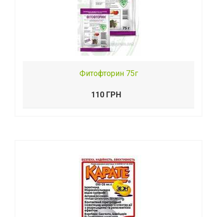
Фитофторин 75г
110 ГРН