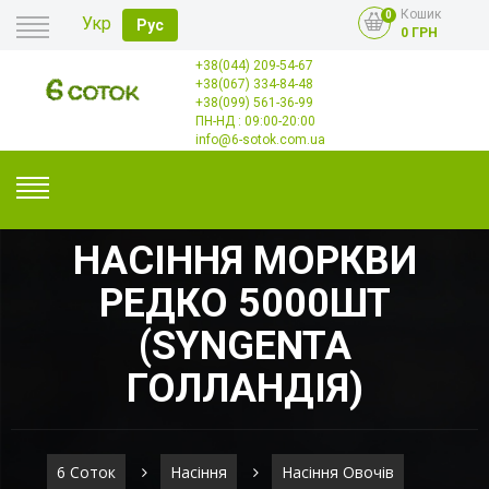
Кошик
0
Укр
Рус
0 ГРН
+38(044) 209-54-67
Головна
+38(067) 334-84-48
Оплата
+38(099) 561-36-99
Доставка
Гурт
ПН-НД : 09:00-20:00
Контакти
info@6-sotok.com.ua
НАСІННЯ МОРКВИ
РЕДКО 5000ШТ
(SYNGENTA
ГОЛЛАНДІЯ)
6 Соток
Насіння
Насіння Овочів