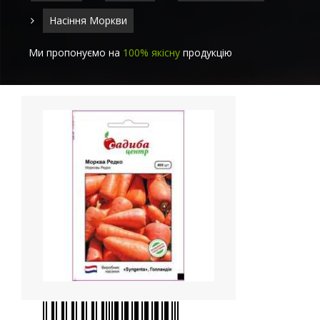
Насіння Моркви
Ми пропонуємо на
100% якісну
продукцію