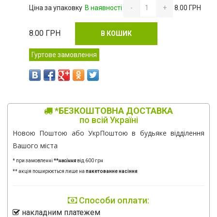
Ціна за упаковку
В наявності
-
+
8.00 ГРН
8.00
ГРН
В КОШИК
Гуртове замовлення
*БЕЗКОШТОВНА ДОСТАВКА
по всій Україні
Новою Поштою або УкрПоштою в будьяке відділення
Вашого міста
* при замовленні
**
насіння
від 600 грн
** акція поширюється лише на
пакетованне насіння
Способи оплати:
накладним платежем