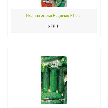
Насіння огірка Роднічок F1 0,5г
6 ГРН