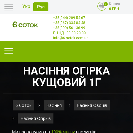
Кошик
0
Укр
Рус
0 ГРН
+38(044) 209-54-67
Головна
+38(067) 334-84-48
Оплата
+38(099) 561-36-99
Доставка
Гурт
ПН-НД : 09:00-20:00
Контакти
info@6-sotok.com.ua
НАСІННЯ ОГІРКА
КУЩОВИЙ 1Г
6 Соток
Насіння
Насіння Овочів
Насіння Огірків
Ми пропонуємо на
100% якісну
продукцію