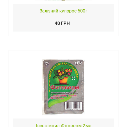
Залізний купорос 500г
40 ГРН
Інсектицид Фітоверм 2мл