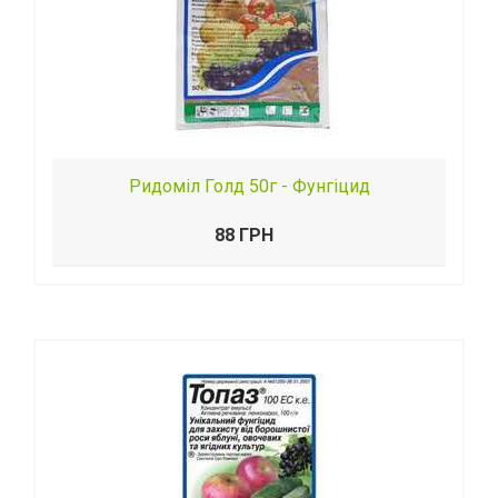
Ридоміл Голд 50г - Фунгіцид
88 ГРН