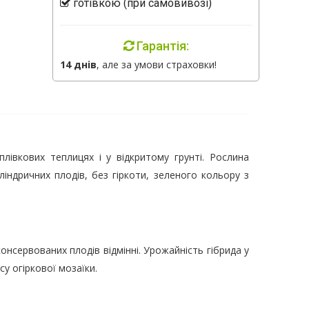
готівкою (при самовивозі)
Гарантія:
14 днів
, але за умови страховки!
плівкових теплицях і у відкритому грунті. Рослина
індричних плодів, без гіркоти, зеленого кольору з
консервованих плодів відмінні. Урожайність гібрида у
су огіркової мозаїки.