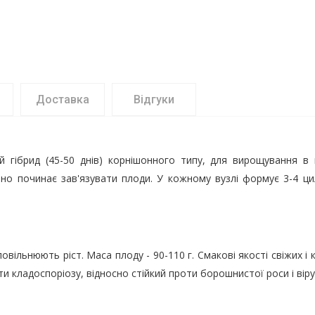
Доставка
Відгуки
й гібрид (45-50 днів) корнішонного типу, для вирощування в 
но починає зав'язувати плоди. У кожному вузлі формує 3-4 цил
вільнюють ріст. Маса плоду - 90-110 г. Смакові якості свіжих і 
роти кладоспоріозу, відносно стійкий проти борошнистої роси і віру