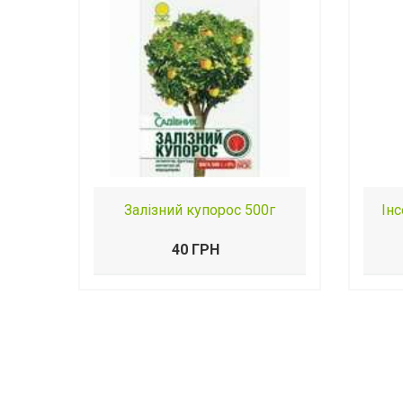
Залізний купорос 500г
Ін
40 ГРН