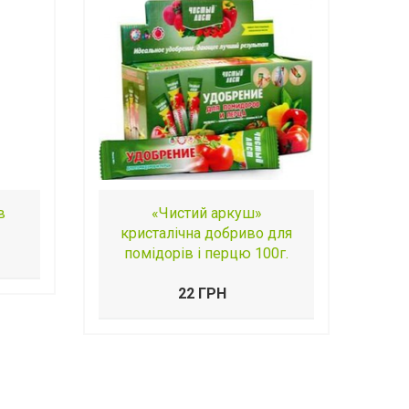
в
«Чистий аркуш»
кристалічна добриво для
помідорів і перцю 100г.
22 ГРН