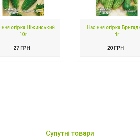
іння огірка Ніжинський
Насіння огірка Бригад
10г
4г
27 ГРН
20 ГРН
Супутні товари