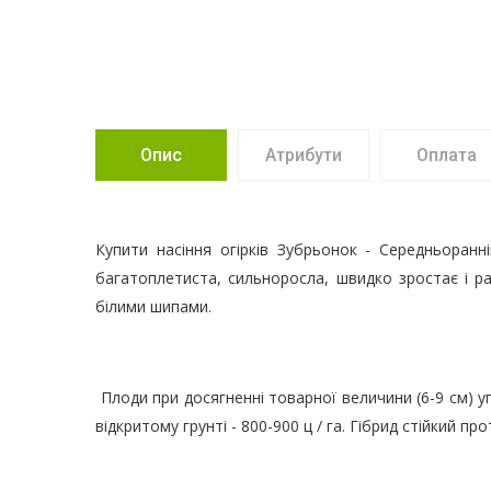
Опис
Атрибути
Оплата
Купити насіння огірків Зубрьонок - Середньоранні
багатоплетиста, сильноросла, швидко зростає і ра
білими шипами.
Плоди при досягненні товарної величини (6-9 см) упо
відкритому грунті - 800-900 ц / га. Гібрид стійкий п