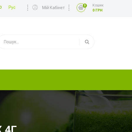
Кошик
0
р
Рус
Мій Кабінет
0 ГРН
 4Г