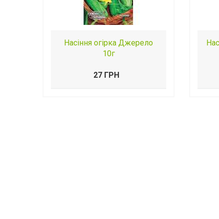
Насіння огірка Джерело
Нас
10г
27 ГРН