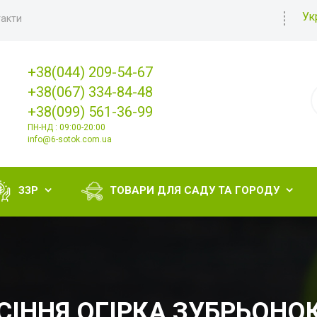
Ук
акти
+38(044) 209-54-67
+38(067) 334-84-48
+38(099) 561-36-99
ПН-НД : 09:00-20:00
info@6-sotok.com.ua
ЗЗР
ТОВАРИ ДЛЯ САДУ ТА ГОРОДУ


СІННЯ ОГІРКА ЗУБРЬОНОК