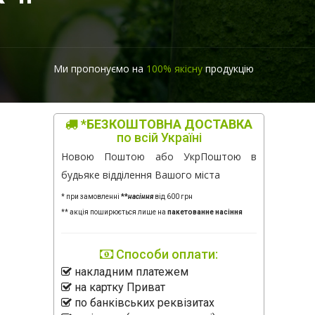
Ми пропонуємо на
100% якісну
продукцію
*БЕЗКОШТОВНА ДОСТАВКА
по всій Україні
Новою Поштою або УкрПоштою в
будьяке відділення Вашого міста
* при замовленні
**
насіння
від 600 грн
** акція поширюється лише на
пакетованне насіння
Способи оплати:
накладним платежем
на картку Приват
по банківських реквізитах