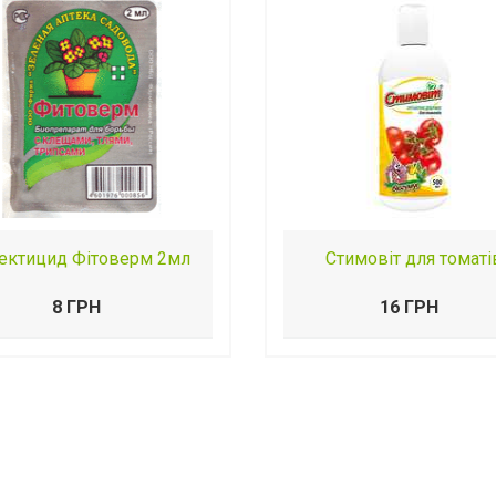
сектицид Фітоверм 2мл
Стимовіт для томаті
8 ГРН
16 ГРН