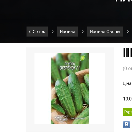
6 Соток
Насіння
Насіння Овочів
(0 о
Ціна
19.
Гур