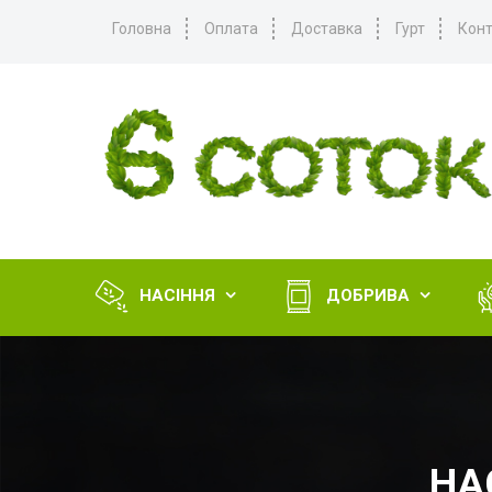
Головна
Оплата
Доставка
Гурт
Конт
НАСІННЯ
ДОБРИВА


НА