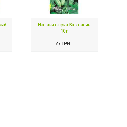
ний
Насіння огірка Вісконсин
10г
27 ГРН