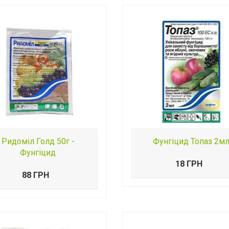
Ридоміл Голд 50г -
Фунгіцид Топаз 2м
Фунгіцид
18 ГРН
88 ГРН