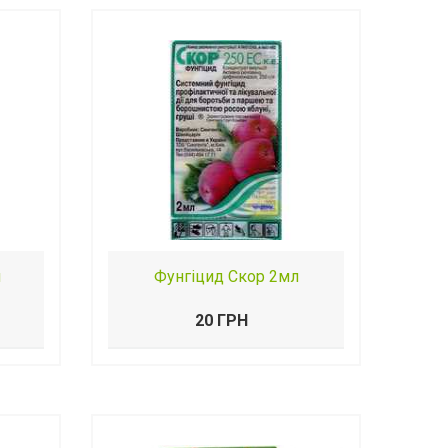
л
Фунгіцид Скор 2мл
20 ГРН