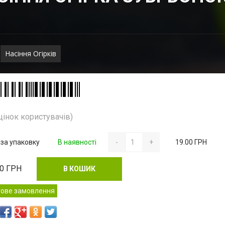
Насіння Огірків
цінок користувачів)
 за упаковку
В наявності
-
+
19.00 ГРН
00
ГРН
В КОШИК
тове замовлення