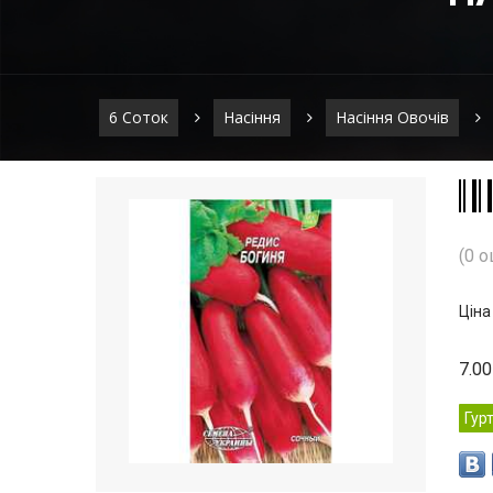
6 Соток
Насіння
Насіння Овочів
(0 о
Ціна
7.00
Гур