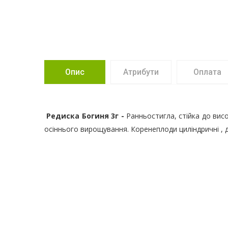
Опис
Атрибути
Оплата
Редиска Богиня 3г -
Ранньостигла, стійка до висо
осіннього вирощування. Коренеплоди циліндричні , 