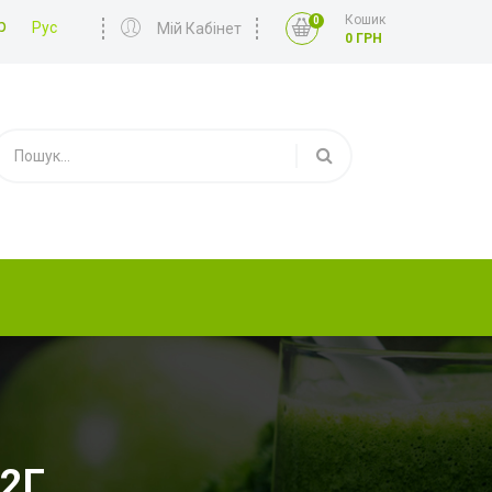
Кошик
0
р
Рус
Мій Кабінет
0 ГРН
2Г