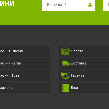
вини
асіння Овочів
Оплата
асіння Квітів
Доставка
асіння Трав
Гарантії
аджанці
Блог