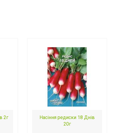
в 2г
Насіння редиски 18 Днів
20г