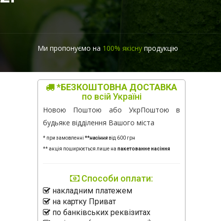
Ми пропонуємо на
100% якісну
продукцію
*БЕЗКОШТОВНА ДОСТАВКА
по всій Україні
Новою Поштою або УкрПоштою в
будьяке відділення Вашого міста
* при замовленні
**
насіння
від 600 грн
** акція поширюється лише на
пакетованне насіння
Способи оплати:
накладним платежем
на картку Приват
по банківських реквізитах