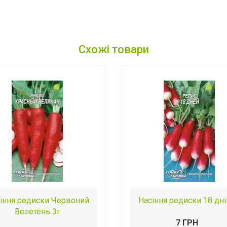
Схожі товари
іння редиски Червоний
Насіння редиски 18 дні
Велетень 3г
7 ГРН