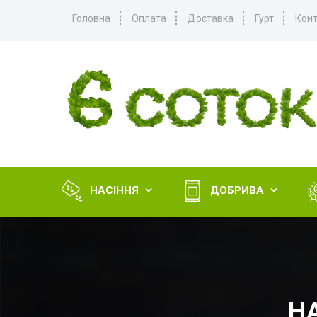
Головна
Оплата
Доставка
Гурт
Конт
НАСІННЯ
ДОБРИВА


Н