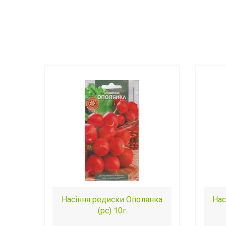
Насіння редиски Ополянка
Нас
(рс) 10г