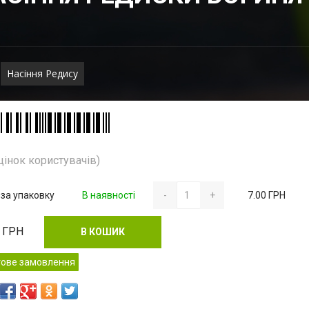
Насіння Редису
цінок користувачів)
 за упаковку
В наявності
-
+
7.00 ГРН
ГРН
В КОШИК
тове замовлення