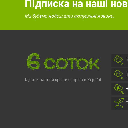
Підписка на наші но
Ми будемо надсилати актуальні новини.
Н
Н
Купити насіння кращих сортів в Україні
Н
С