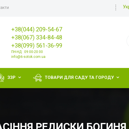
Ук
акти
+38(044) 209-54-67
+38(067) 334-84-48
+38(099) 561-36-99
ПН-НД : 09:00-20:00
info@6-sotok.com.ua
ЗЗР
ТОВАРИ ДЛЯ САДУ ТА ГОРОДУ


АСІННЯ РЕДИСКИ БОГИНЯ 