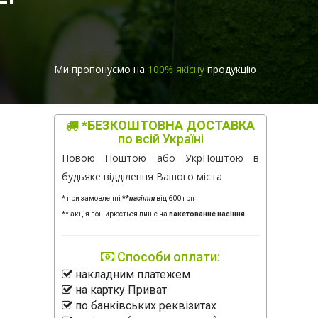
Ми пропонуємо на
100% якісну
продукцію
*БЕЗКОШТОВНА ДОСТАВКА
по всій Україні
Новою Поштою або УкрПоштою в
будьяке відділення Вашого міста
* при замовленні
**
насіння
від 600 грн
** акція поширюється лише на
пакетованне насіння
Способи оплати:
накладним платежем
на картку Приват
по банківських реквізитах