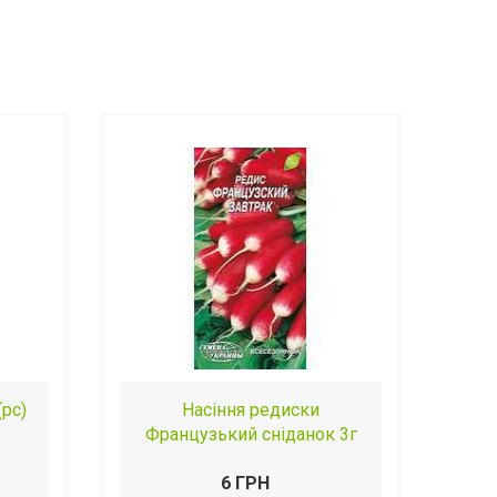
(рс)
Насіння редиски
Французький сніданок 3г
6 ГРН