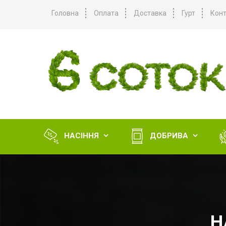
Головна
Оплата
Доставка
Гурт
Конт
НАСІННЯ
ДОБРИВА


Н