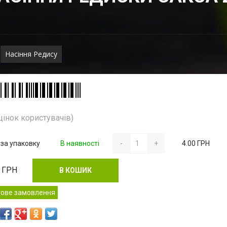
Насіння Редису
цінок користувачів)
 за упаковку
В наявності
-
+
4.00 ГРН
ГРН
В КОШИК
тове замовлення