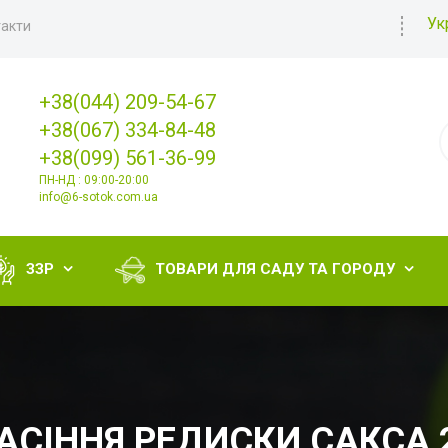
Ук
акти
+38(044) 209-54-67
+38(067) 334-84-48
+38(099) 561-36-99
ПН-НД : 09:00-20:00
info@6-sotok.com.ua
ЗЗР
ТОВАРИ ДЛЯ САДУ ТА ГОРОДУ


АСІННЯ РЕДИСКИ САКСА 