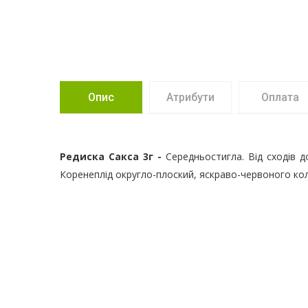
Опис
Атрибути
Оплата
Редиска Сакса 3г -
Середньостигла. Від сходів д
Коренеплід округло-плоский, яскраво-червоного кол