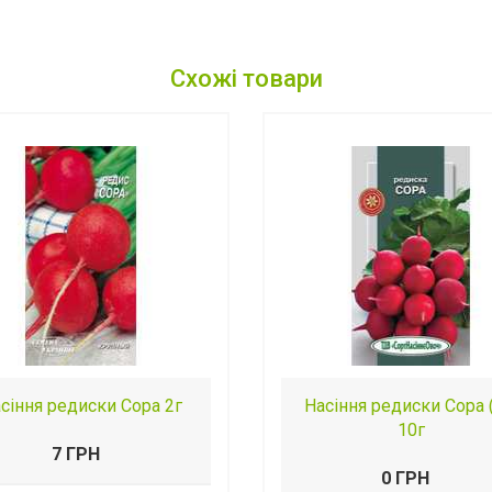
Схожі товари
сіння редиски Сора 2г
Насіння редиски Сора 
10г
7 ГРН
0 ГРН