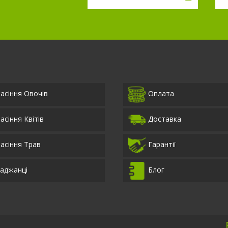
асіння Овочів
Оплата
асіння Квітів
Доставка
асіння Трав
Гарантії
аджанці
Блог