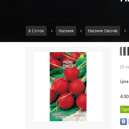
6 Соток
Насіння
Насіння Овочів
(0 о
Ціна
4.00
Гур