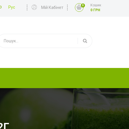
Кошик
0
р
Рус
Мій Кабінет
0 ГРН
2Г