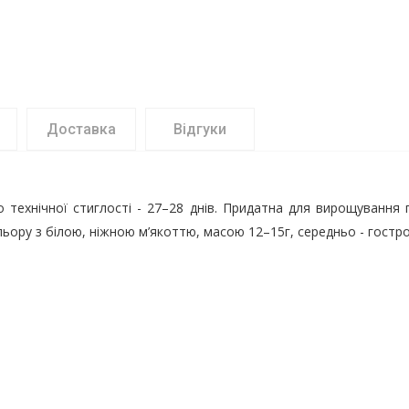
Доставка
Відгуки
о технічної стиглості - 27–28 днів. Придатна для вирощування п
ьору з білою, ніжною м’якоттю, масою 12–15г, середньо - гостро