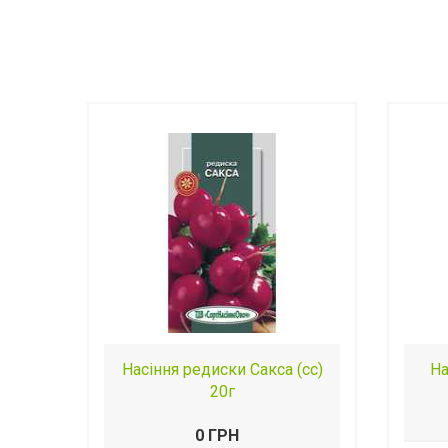
Насіння редиски Сакса (сс)
На
20г
0 ГРН