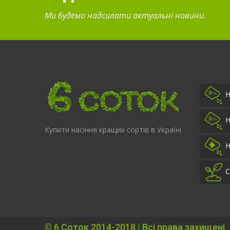
Ми будемо надсилати актуальні новини.
Н
Н
Купити насіння кращих сортів в Україні
Н
С
©
6 Соток
2014-2018 | Всі права захищені