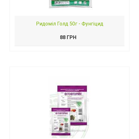
Ридоміл Голд 50г - Фунгіцид
88 ГРН