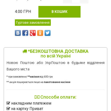
4.00
ГРН
В КОШИК
Гуртове замовлення
*БЕЗКОШТОВНА ДОСТАВКА
по всій Україні
Новою Поштою або УкрПоштою в будьяке відділення
Вашого міста
* при замовленні
**
насіння
від 600 грн
** акція поширюється лише на
пакетованне насіння
Способи оплати:
накладним платежем
на картку Приват