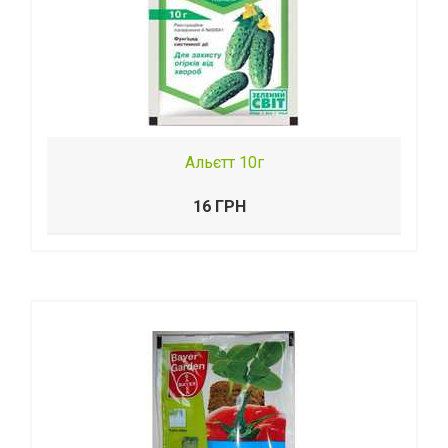
Альєтт 10г
16 ГРН