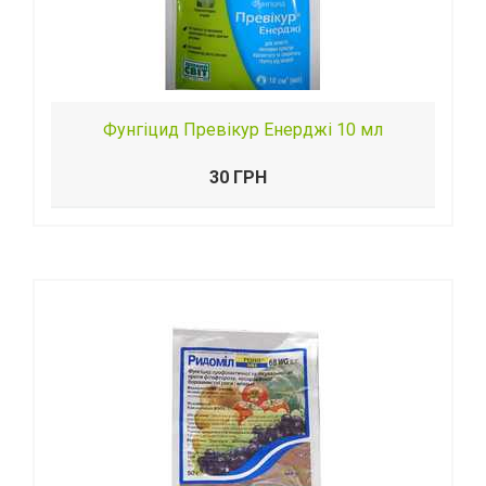
Фунгіцид Превікур Енерджі 10 мл
30 ГРН