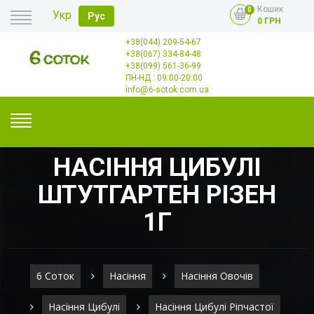
Кошик
0
Укр
Рус
0 ГРН
+38(044) 209-54-67
Головна
+38(067) 334-84-48
Оплата
+38(099) 561-36-99
Доставка
Гурт
ПН-НД : 09:00-20:00
Контакти
info@6-sotok.com.ua
НАСІННЯ ЦИБУЛІ
ШТУТГАРТЕН РІЗЕН
1Г
6 Соток
Насіння
Насіння Овочів
Насіння Цибулі
Насіння Цибулі Ріпчастої