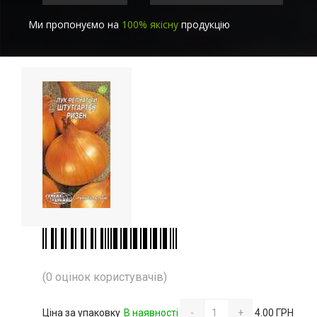
Ми пропонуємо на
100% якісну
продукцію
(0 оцінок користувачів)
Ціна за упаковку
В наявності
-
+
4.00 ГРН