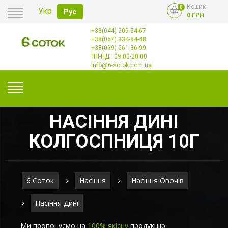
Кошик
0
Укр
Рус
0 ГРН
+38(044) 209-54-67
Головна
+38(067) 334-84-48
Оплата
+38(099) 561-36-99
Доставка
Гурт
ПН-НД : 09:00-20:00
Контакти
info@6-sotok.com.ua
НАСІННЯ ДИНІ
КОЛГОСПНИЦЯ 10Г
6 Соток
Насіння
Насіння Овочів
Насіння Дині
Ми пропонуємо на
100% якісну
продукцію