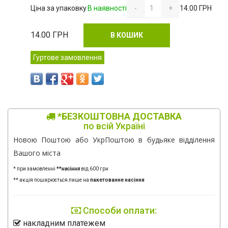
Ціна за упаковку
В наявності
-
+
14.00 ГРН
14.00
ГРН
В КОШИК
Гуртове замовлення
*БЕЗКОШТОВНА ДОСТАВКА
по всій Україні
Новою Поштою або УкрПоштою в будьяке відділення
Вашого міста
* при замовленні
**
насіння
від 600 грн
** акція поширюється лише на
пакетованне насіння
Способи оплати:
накладним платежем