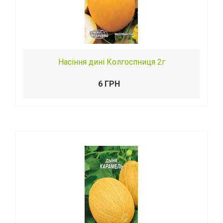
Насіння дині Колгоспниця 2г
6 ГРН