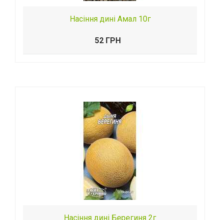
Насіння дині Амал 10г
52 ГРН
Насіння дині Берегиня 2г