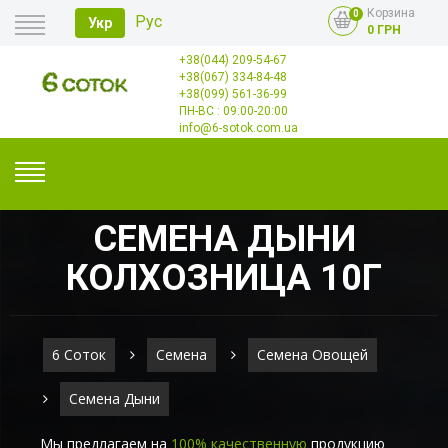
Корзина
0
Рус
Укр
0 ГРН
+38(044) 209-54-67
Главная
+38(067) 334-84-48
Оплата
+38(099) 561-36-99
Доставка
Опт
ПН-ВС : 09:00-20:00
Контакты
info@6-sotok.com.ua
СЕМЕНА ДЫНИ
КОЛХОЗНИЦА 10Г
6 Соток
Семена
Семена Овощей
Семена Дыни
Мы предлагаем на
100% качественную
продукцию