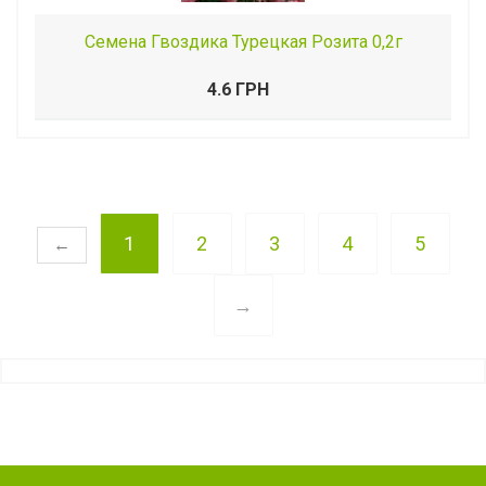
Семена Гвоздика Турецкая Розита 0,2г
4.6 ГРН
1
2
3
4
5
←
→