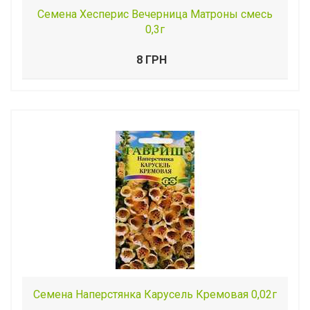
Семена Хесперис Вечерница Матроны смесь
0,3г
8 ГРН
Семена Наперстянка Карусель Кремовая 0,02г