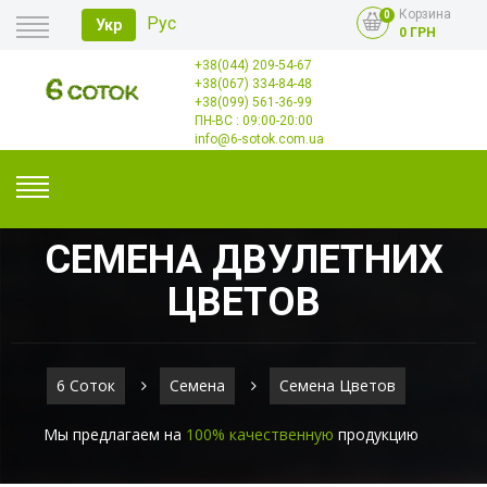
Корзина
0
Рус
Укр
0 ГРН
+38(044) 209-54-67
Главная
+38(067) 334-84-48
Оплата
+38(099) 561-36-99
Доставка
Опт
ПН-ВС : 09:00-20:00
Контакты
info@6-sotok.com.ua
СЕМЕНА ДВУЛЕТНИХ
ЦВЕТОВ
6 Соток
Семена
Семена Цветов
Мы предлагаем на
100% качественную
продукцию