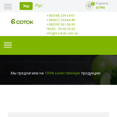
Корзина
0
Рус
Укр
0 ГРН
+38(044) 209-54-67
Главная
+38(067) 334-84-48
Оплата
+38(099) 561-36-99
Доставка
Опт
ПН-ВС : 09:00-20:00
Контакты
info@6-sotok.com.ua
Мы предлагаем на
100% качественную
продукцию