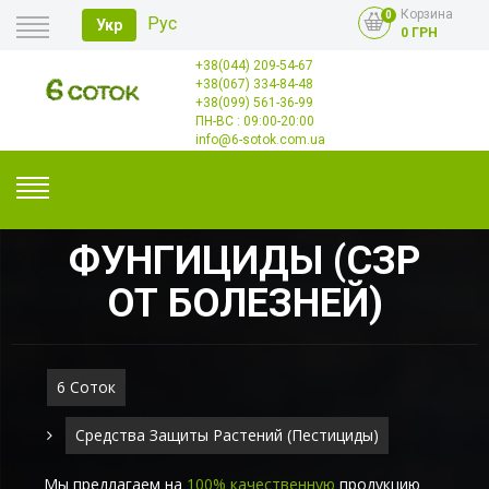
Корзина
0
Рус
Укр
0 ГРН
+38(044) 209-54-67
Главная
+38(067) 334-84-48
Оплата
+38(099) 561-36-99
Доставка
Опт
ПН-ВС : 09:00-20:00
Контакты
info@6-sotok.com.ua
ФУНГИЦИДЫ (СЗР
ОТ БОЛЕЗНЕЙ)
6 Соток
Средства Защиты Растений (пестициды)
Мы предлагаем на
100% качественную
продукцию