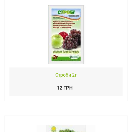
Строби 2г
12 ГРН