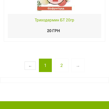
Триходермин БТ 20гр
20 ГРН
1
2
→
←