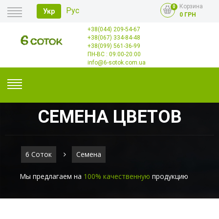
Корзина
0
Рус
Укр
0 ГРН
+38(044) 209-54-67
Главная
+38(067) 334-84-48
Оплата
+38(099) 561-36-99
Доставка
Опт
ПН-ВС : 09:00-20:00
Контакты
info@6-sotok.com.ua
СЕМЕНА ЦВЕТОВ
6 Соток
Семена
Мы предлагаем на
100% качественную
продукцию