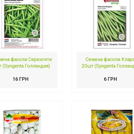
мена фасоли Серенгети
Семена фасоли Клар
г (Syngenta Голландия)
20шт (Syngenta Голлан
16 ГРН
6 ГРН