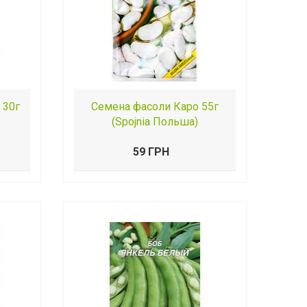
 30г
Семена фасоли Каро 55г
(Spojnia Польша)
59 ГРН