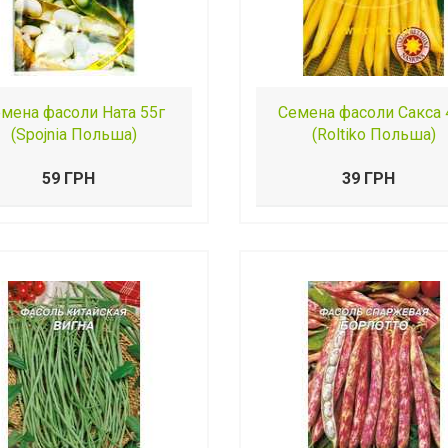
мена фасоли Ната 55г
Семена фасоли Сакса 
(Spojnia Польша)
(Roltiko Польша)
59 ГРН
39 ГРН