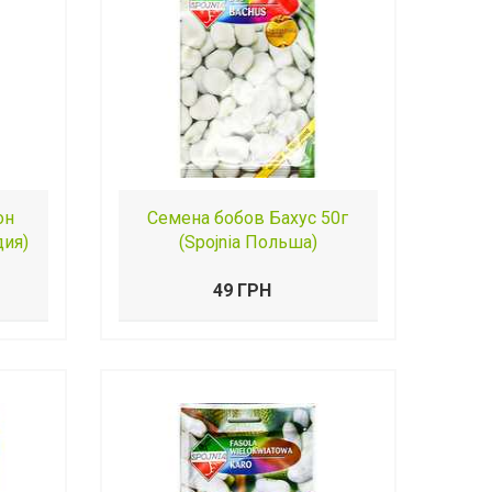
он
Семена бобов Бахус 50г
дия)
(Spojnia Польша)
49 ГРН