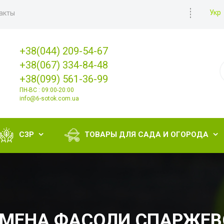
Укр
акты
+38(044) 209-54-67
+38(067) 334-84-48
+38(099) 561-36-99
ПН-ВС : 09:00-20:00
info@6-sotok.com.ua
СЗР
ТОВАРЫ ДЛЯ САДА И ОГОРОДА


ЕМЕНА ФАСОЛИ СПАРЖЕВ