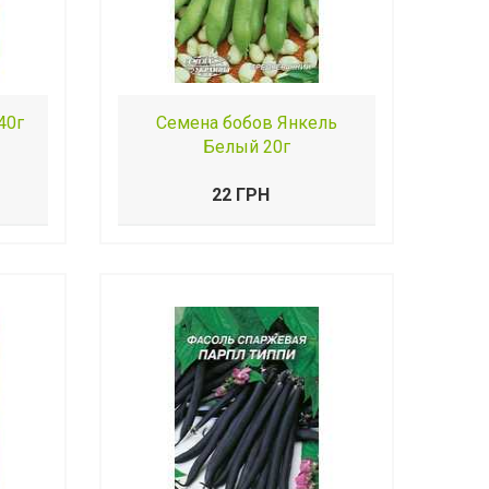
40г
Семена бобов Янкель
Белый 20г
22 ГРН