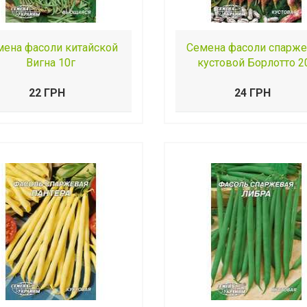
мена фасоли китайской
Семена фасоли спарж
Вигна 10г
кустовой Борлотто 2
22 ГРН
24 ГРН