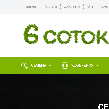
Главная
Оплата
Доставка
Опт
Конт
СЕМЕНА
УДОБРЕНИЯ


С