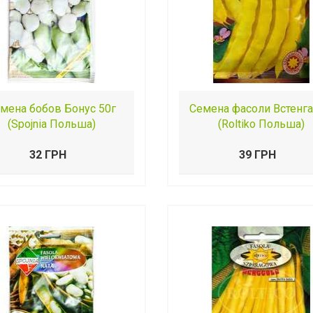
мена бобов Бонус 50г
Семена фасоли Встенга
(Spojnia Польша)
(Roltiko Польша)
32 ГРН
39 ГРН