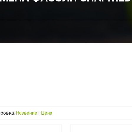
ировка:
Название
|
Цена