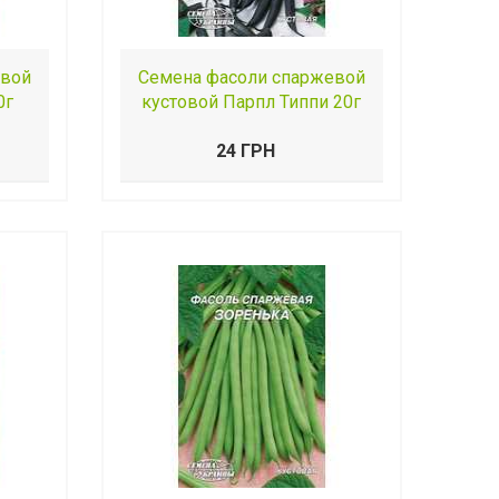
евой
Семена фасоли спаржевой
0г
кустовой Парпл Типпи 20г
24 ГРН