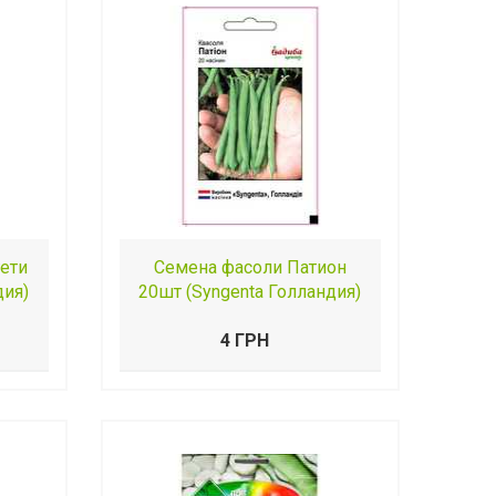
ети
Семена фасоли Патион
дия)
20шт (Syngenta Голландия)
4 ГРН