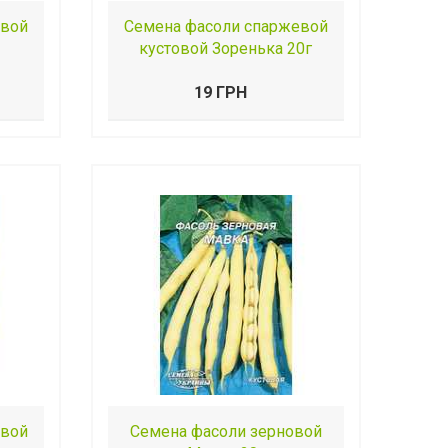
евой
Семена фасоли спаржевой
кустовой Зоренька 20г
19 ГРН
евой
Семена фасоли зерновой