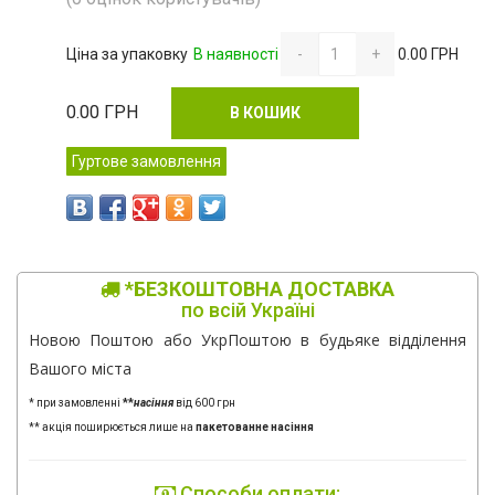
Ціна за упаковку
В наявності
-
+
0.00 ГРН
0.00
ГРН
В КОШИК
Гуртове замовлення
*БЕЗКОШТОВНА ДОСТАВКА
по всій Україні
Новою Поштою або УкрПоштою в будьяке відділення
Вашого міста
* при замовленні
**
насіння
від 600 грн
** акція поширюється лише на
пакетованне насіння
Способи оплати: