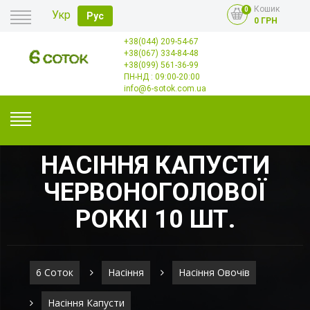
Кошик
0
Укр
Рус
0 ГРН
+38(044) 209-54-67
Головна
+38(067) 334-84-48
Оплата
+38(099) 561-36-99
Доставка
Гурт
ПН-НД : 09:00-20:00
Контакти
info@6-sotok.com.ua
НАСІННЯ КАПУСТИ
ЧЕРВОНОГОЛОВОЇ
РОККІ 10 ШТ.
6 Соток
Насіння
Насіння Овочів
Насіння Капусти