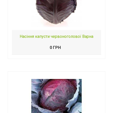
Насіння капусти червоноголової Варна
0 ГРН