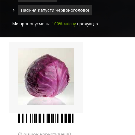
Насіння Капусти Червоноголової
Ми пропонуємо на
100% якісну
продукцію
(0 оцінок користувачів)