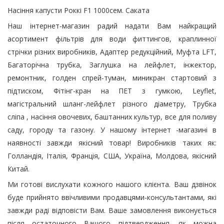
Насіння капусти Роккі F1 1000сем. Саката
Наш інтернет-магазин радий надати Вам найкращий
асортимент фільтрів для води фиттингов, краплинної
стрічки різних виробників, Адаптер редукційний, Муфта LFT,
Багаторічна трубка, Заглушка на лейфлет, інжектор,
ремонтник, голден спрей-туман, миникран стартовий з
підтиском, Фітінг-кран на ПЕТ з гумкою, Leyflet,
магістральний шланг-лейфлет різного діаметру, Трубка
сліпа , насіння овочевих, баштанних культур, все для поливу
саду, городу та газону. У нашому інтернет -магазині в
наявності завжди якісний товар! Виробників таких як:
Голландія, Італія, Франція, США, Україна, Молдова, якісний
Китай.
Ми готові вислухати кожного нашого клієнта. Ваш дзвінок
буде прийнято ввічливими продавцями-консультантами, які
завжди раді відповісти Вам. Ваше замовлення виконується
після остаточного Вашого підтвердження. як можна