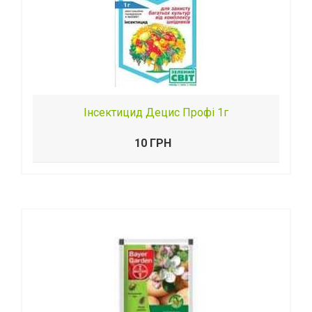
Інсектицид Децис Профі 1г
10 ГРН