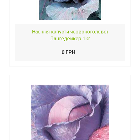
Насіння капусти червоноголової
Лангедейкер 1кг
0 ГРН