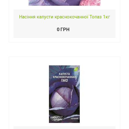
Насіння капусти краснокочанної Топаз 1кг
0 ГРН