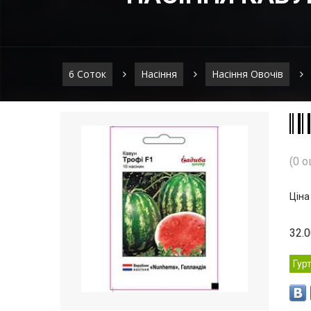
6 Соток
Насіння
Насіння Овочів
(0 о
Ціна
32.
Гур