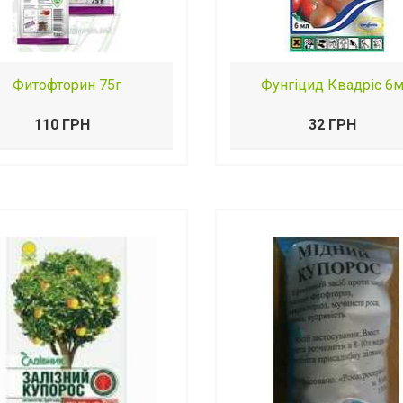
Фитофторин 75г
Фунгіцид Квадріс 6
110 ГРН
32 ГРН