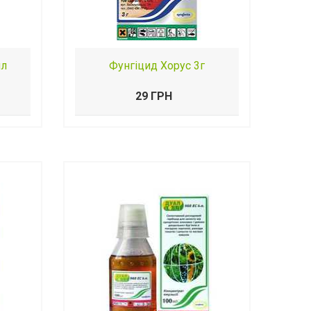
мл
Фунгіцид Хорус 3г
29 ГРН