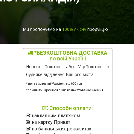
Ми пропонуємо на
100% якісну
продукцію
*БЕЗКОШТОВНА ДОСТАВКА
по всій Україні
Новою Поштою або УкрПоштою в
будьяке відділення Вашого міста
* при замовленні
**
насіння
від 600 грн
** акція поширюється лише на
пакетованне насіння
Способи оплати:
накладним платежем
на картку Приват
по банківських реквізитах