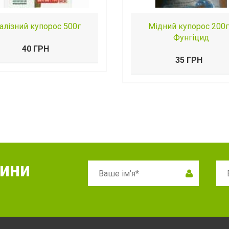
алізний купорос 500г
Мідний купорос 200г
Фунгіцид
40 ГРН
35 ГРН
вини