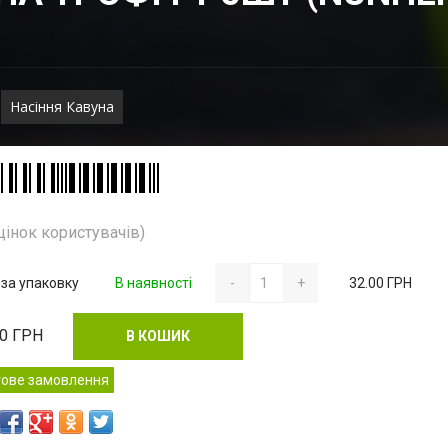
Насіння Кавуна
цінок користувачів)
 за упаковку
В наявності
-
+
32.00 ГРН
00
ГРН
В КОШИК
тове замовлення