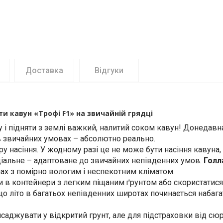
Доставка
Відгуки
и кавун «Трофі F1» на звичайній грядці
у і підняти з землі важкий, налитий соком кавун! Донедав
 в звичайних умовах – абсолютно реально.
ру насіння. У жодному разі це не може бути насіння кавуна,
ціальне – адаптоване до звичайних непівденних умов.
Голл
ах з помірно вологим і неспекотним кліматом.
и в контейнери з легким піщаним ґрунтом або скористатис
 що літо в багатьох непівденних широтах починається набага
саджувати у відкритий грунт, але для підстраховки від сю