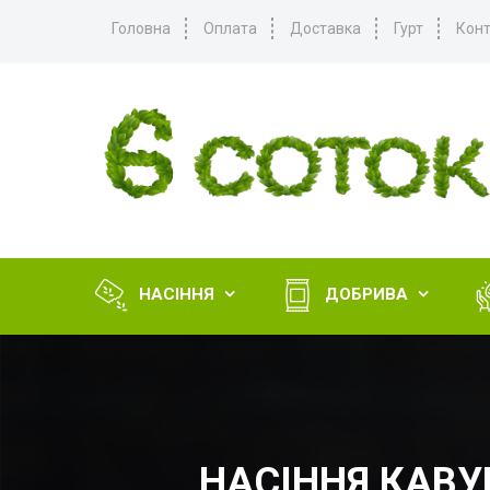
Головна
Оплата
Доставка
Гурт
Конт
НАСІННЯ
ДОБРИВА


НАСІННЯ КАВУ