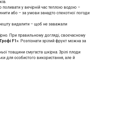
ків.
но поливати у вечірній час теплою водою –
пинити або – за умови занадто спекотної погоди
, решту видалити – щоб не заважали
мірно. При правильному догляді, своєчасному
Трофі F1»
. Розпізнати зрілий фрукт можна за
ьої товщини смугаста шкірка. Зрілі плоди
ьки для особистого використання, але й