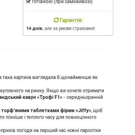
готівкою (при самовивозі)
Гарантія:
14 днів
, але за умови страховки!
на така картина виглядала б щонайменше як
 купленого на ринку. Якщо ви хочете отримати
андський кавун «Трофі F1»
- середньоранній
я
торф'яними таблетками фірми «Jiffy»
, щоб
то пізніше і теплого часу для повноцінного
рпризів погоди на перший час ніжні паростки