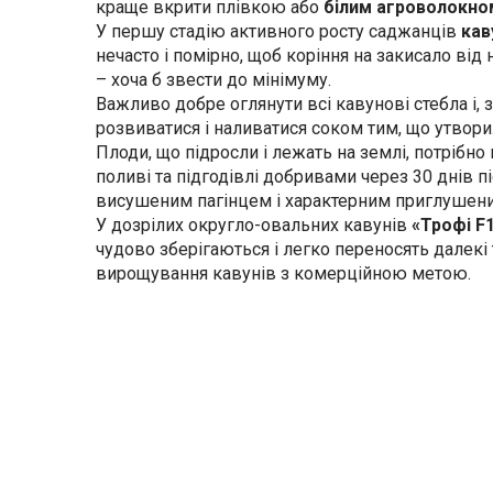
краще вкрити плівкою або
білим агроволокно
У першу стадію активного росту саджанців
кав
нечасто і помірно, щоб коріння на закисало від
– хоча б звести до мінімуму.
Важливо добре оглянути всі кавунові стебла і,
розвиватися і наливатися соком тим, що утвори
Плоди, що підросли і лежать на землі, потрібн
поливі та підгодівлі добривами через 30 днів 
висушеним пагінцем і характерним приглушен
У дозрілих округло-овальних кавунів
«Трофі F
чудово зберігаються і легко переносять далекі
вирощування кавунів з комерційною метою.