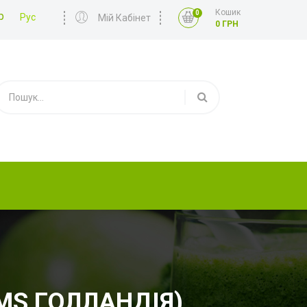
Кошик
0
р
Рус
Мій Кабінет
0 ГРН
MS ГОЛЛАНДІЯ)