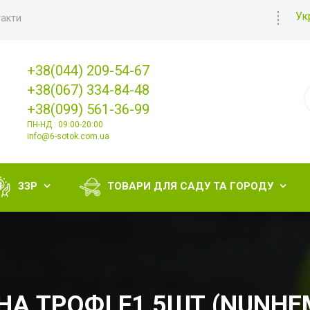
Ук
акти
+38(044) 209-54-67
+38(067) 334-84-48
+38(099) 561-36-99
ПН-НД : 09:00-20:00
info@6-sotok.com.ua
ЗЗР
ТОВАРИ ДЛЯ САДУ ТА ГОРОДУ


НА ТРОФІ F1 5ШТ (NUNHE