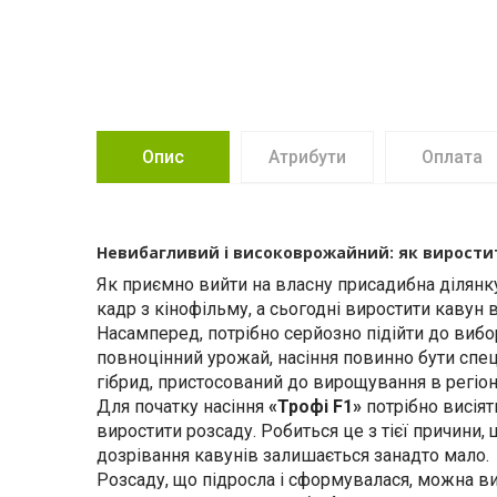
Опис
Атрибути
Оплата
Невибагливий і високоврожайний: як виростит
Як приємно вийти на власну присадибна ділянк
кадр з кінофільму, а сьогодні виростити кавун
Насамперед, потрібно серйозно підійти до вибо
повноцінний урожай, насіння повинно бути спе
гібрид, пристосований до вирощування в регіон
Для початку насіння
«Трофі F1»
потрібно висіят
виростити розсаду. Робиться це з тієї причини,
дозрівання кавунів залишається занадто мало.
Розсаду, що підросла і сформувалася, можна ви