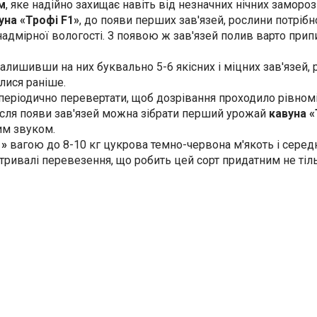
м
, яке надійно захищає навіть від незначних нічних замороз
уна «Трофі F1»
, до появи перших зав'язей, рослини потріб
 надмірної вологості. З появою ж зав'язей полив варто при
 залишивши на них буквально 5-6 якісних і міцних зав'язей
лися раніше.
о періодично перевертати, щоб дозрівання проходило рівно
після появи зав'язей можна зібрати перший урожай
кавуна «
им звуком.
1»
вагою до 8-10 кг цукрова темно-червона м'якоть і середн
 тривалі перевезення, що робить цей сорт придатним не тіл