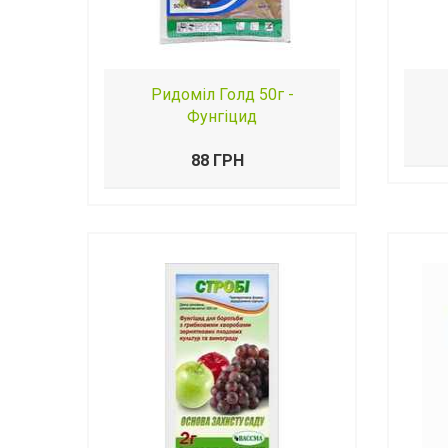
Ридоміл Голд 50г -
Фунгіцид
88 ГРН