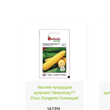
Насіння кукурудзи
цукрової Оверленд F1
цу
20шт (Syngenta Голландія)
16 ГРН