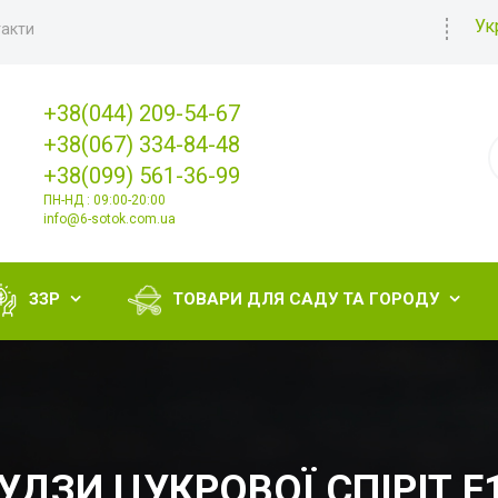
Ук
акти
+38(044) 209-54-67
+38(067) 334-84-48
+38(099) 561-36-99
ПН-НД : 09:00-20:00
info@6-sotok.com.ua
ЗЗР
ТОВАРИ ДЛЯ САДУ ТА ГОРОДУ


УДЗИ ЦУКРОВОЇ СПІРІТ F1