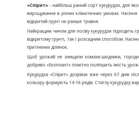
«Спірит»
- найбільш ранній сорт кукурудзи, для я
вирощування в різних кліматичних умовах. Насіння
відкритий грунт не раніше травня.
Найкращим чином для посіву кукурудзи підходить гр
відкритому грунті, так і розсадним способом. Насі
притінених ділянок.
Щоб урожай не знищили комахи-шкідники, городн
добриво «Екоплант» помітно поліпшить якість урож
Кукурудза «Спірит» дозріває вже через 67 днів пі
кольору формують 14-16 рядів. Стиглу кукурудзу в