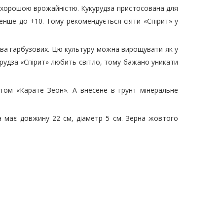
я хорошою врожайністю. Кукурудза пристосована для
енше до +10. Тому рекомендується сіяти «Спірит» у
ства гарбузових. Цю культуру можна вирощувати як у
урудза «Спірит» любить світло, тому бажано уникати
ом «Карате Зеон». А внесене в грунт мінеральне
ан має довжину 22 см, діаметр 5 см. Зерна жовтого