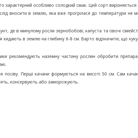
кого характерний особливо солодкий смак. Цей сорт вирізняєтьс
 слід вносити в землю, яка вже прогрілася до температури не м
унт, де в минулому росли зернобобові, капуста та овочі сімей
ння кидають в землю на глибину 6-8 см. Варто відзначити, що кук
ики рекомендують наземну частину рослин обробити препарат
аю.
сля посіву. Перші качани формуються на висоті 50 см. Сам кач
арять, консервують або заморожують.