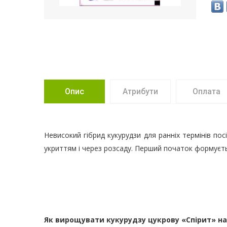
Опис
Атрибути
Оплата
Невисокий гібрид кукурудзи для ранніх термінів п
укриттям і через розсаду. Перший початок формуєть
Як вирощувати кукурудзу цукрову «Спірит» на