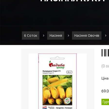
6 Соток
Насіння
Насіння Овочів
(0 о
Ціна
69.
Гур