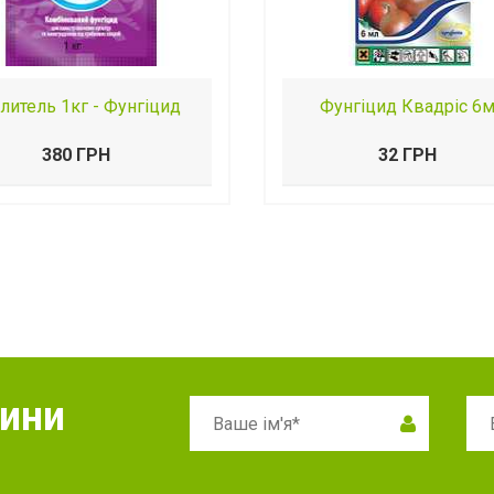
литель 1кг - Фунгіцид
Фунгіцид Квадріс 6
380 ГРН
32 ГРН
вини