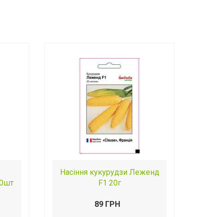
Насіння кукурудзи Леженд
20шт
F1 20г
89 ГРН