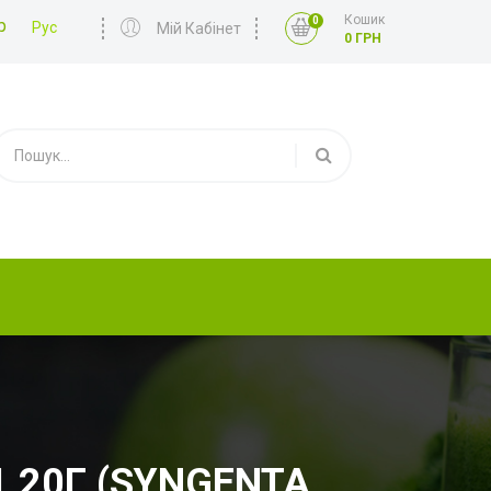
Кошик
0
р
Рус
Мій Кабінет
0 ГРН
 20Г (SYNGENTA