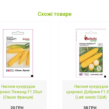
Схожі товари
Насіння кукурудзи
Насіння кукурудзи
крової Леженд F1 20шт
цукрової Добриня F1 
(Clause Франція)
(Lark seeds США)
20 ГРН
38 ГРН