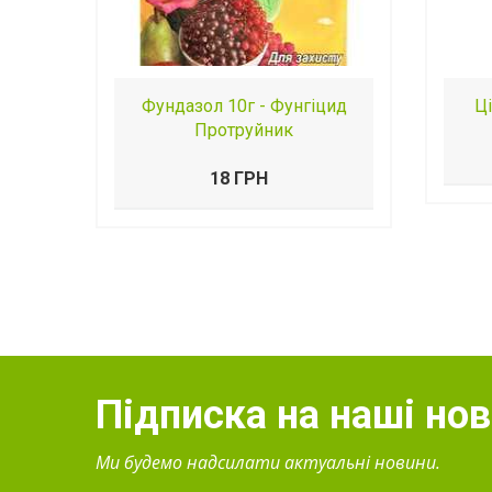
Фундазол 10г - Фунгіцид
Ці
Протруйник
18 ГРН
Підписка на наші но
Ми будемо надсилати актуальні новини.