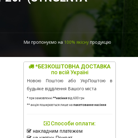
Ми пропонуємо на
100% якісну
продукцію
*БЕЗКОШТОВНА ДОСТАВКА
по всій Україні
Новою Поштою або УкрПоштою в
будьяке відділення Вашого міста
* при замовленні
**
насіння
від 600 грн
** акція поширюється лише на
пакетованне насіння
Способи оплати:
накладним платежем
на картку Приват