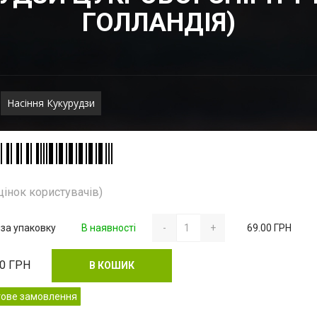
ГОЛЛАНДІЯ)
Насіння Кукурудзи
цінок користувачів)
 за упаковку
В наявності
-
+
69.00 ГРН
00
ГРН
В КОШИК
тове замовлення