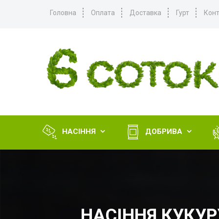
Головна
Оплата
Доставка
Гурт
Конт
НАСІННЯ
ДОБРИВА


НАСІННЯ КУКУР