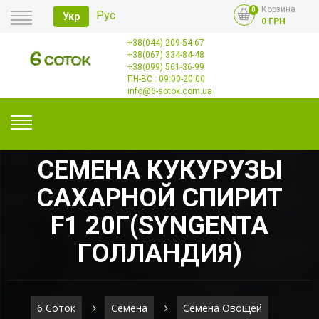
Корзина
0
Рус
Укр
0 ГРН
+38(044) 209-54-67
Главная
+38(067) 334-84-48
Оплата
+38(099) 561-36-99
Доставка
Опт
ПН-ВС : 09:00-20:00
Контакты
info@6-sotok.com.ua
СЕМЕНА КУКУРУЗЫ
САХАРНОЙ СПИРИТ
F1 20Г(SYNGENTA
ГОЛЛАНДИЯ)
6 Соток
Семена
Семена Овощей