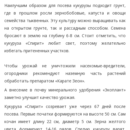
Наилучшим образом для посева кукурузы подходит грунт,
где в прошлом росли зернобобовые, капуста и овощи
семейства тыквенных. Эту культуру можно выращивать как
на открытом грунте, так и рассадным способом. Семена
бросают в землю на глубину 6-8 см. Стоит отметить, что
кукуруза «Спирит» любит свет, поэтому желательно
избегать притененных участков.
Чтобы урожай не уничтожили насекомые-вредители,
огородники рекомендуют наземную часть растений
обработать препаратом «Карате Зеон».
А внесение в почву минерального удобрения «Экоплант»
заметно улучшит качество урожая.
Кукуруза «Спирит» созревает уже через 67 дней после
посева. Первые початки формируются на высоте 50 см. Сам
кочан имеет длину 22 см, диаметр 5 см. Зерна желтого
цвета формируют 14-16 рядов. Спелую кукурузу варят,