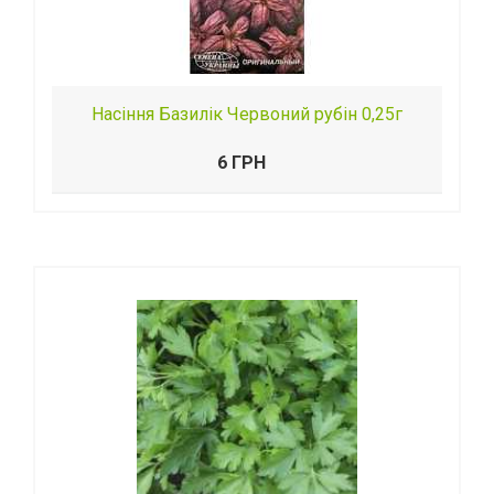
Насіння Базилік Червоний рубін 0,25г
6 ГРН