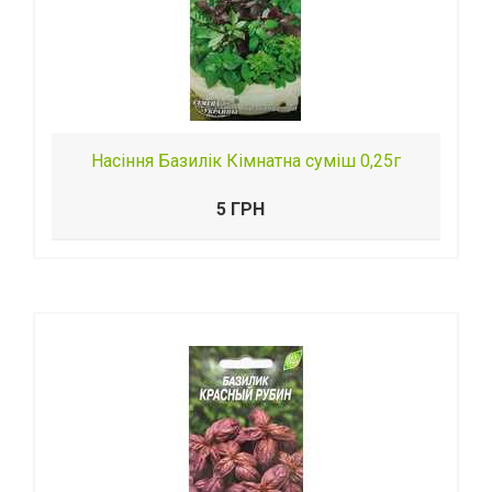
Насіння Базилік Кімнатна суміш 0,25г
5 ГРН