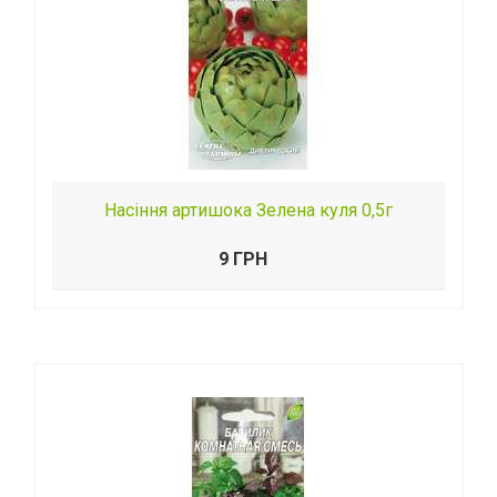
Насіння артишока Зелена куля 0,5г
9 ГРН