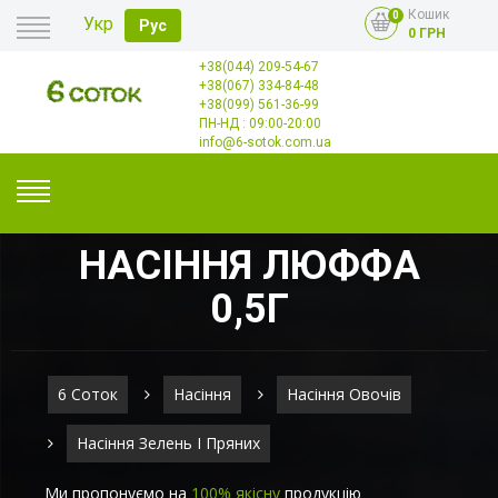
Кошик
0
Укр
Рус
0 ГРН
+38(044) 209-54-67
Головна
+38(067) 334-84-48
Оплата
+38(099) 561-36-99
Доставка
Гурт
ПН-НД : 09:00-20:00
Контакти
info@6-sotok.com.ua
НАСІННЯ ЛЮФФА
0,5Г
6 Соток
Насіння
Насіння Овочів
Насіння Зелень І Пряних
Ми пропонуємо на
100% якісну
продукцію