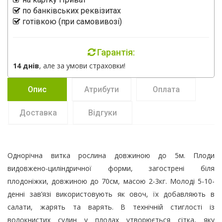
по банківських реквізитах
готівкою (при самовивозі)
Гарантія:
14 днів
, але за умови страховки!
Опис
Атрибути
Оплата
Доставка
Відгуки
Однорічна витка рослина довжиною до 5м. Плоди
видовжено-циліндричної форми, загострені біля
плодоніжки, довжиною до 70см, масою 2-3кг. Молоді 5-10-
денні зав’язі використовують як овоч, їх добавляють в
салати, жарять та варять. В технічній стиглості із
волокнистих судин у плодах утворюється сітка, яку