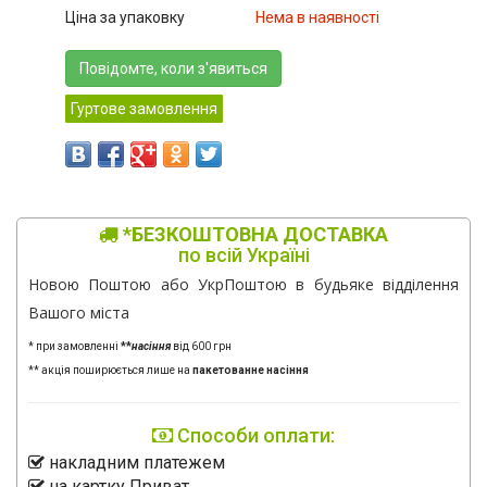
Ціна за упаковку
Нема в наявності
Повідомте, коли з'явиться
Гуртове замовлення
*БЕЗКОШТОВНА ДОСТАВКА
по всій Україні
Новою Поштою або УкрПоштою в будьяке відділення
Вашого міста
* при замовленні
**
насіння
від 600 грн
** акція поширюється лише на
пакетованне насіння
Способи оплати:
накладним платежем
на картку Приват