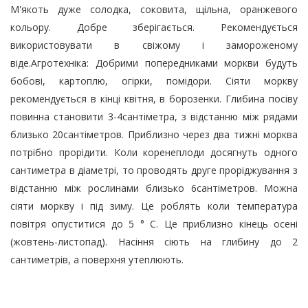
М'якоть дуже солодка, соковита, щільна, оранжевого
кольору. Добре зберігається. Рекомендується
використовувати в свіжому і замороженому
віде.Агротехніка: Добрими попередниками моркви будуть
бобові, картоплю, огірки, помідори. Сіяти моркву
рекомендується в кінці квітня, в борозенки. Глибина посіву
повинна становити 3-4сантіметра, з відстанню між рядами
близько 20сантіметров. Приблизно через два тижні морква
потрібно прорідити. Коли коренеплоди досягнуть одного
сантиметра в діаметрі, то проводять друге проріджування з
відстанню між рослинами близько 6сантіметров. Можна
сіяти моркву і під зиму. Це роблять коли температура
повітря опуститися до 5 ° C. Це приблизно кінець осені
(жовтень-листопад). Насіння сіють на глибину до 2
сантиметрів, а поверхня утеплюють.