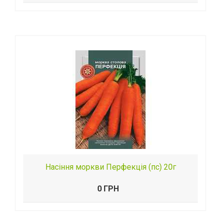
Насіння моркви Перфекція (пс) 20г
0 ГРН