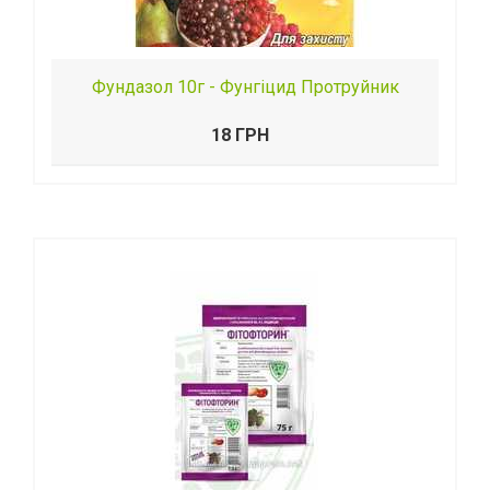
Фундазол 10г - Фунгіцид Протруйник
18 ГРН