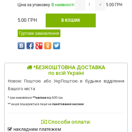
Ціна за упаковку
В наявності
-
+
5.00 ГРН
5.00
ГРН
В КОШИК
Гуртове замовлення
*БЕЗКОШТОВНА ДОСТАВКА
по всій Україні
Новою Поштою або УкрПоштою в будьяке відділення
Вашого міста
* при замовленні
**
насіння
від 600 грн
** акція поширюється лише на
пакетованне насіння
Способи оплати:
накладним платежем