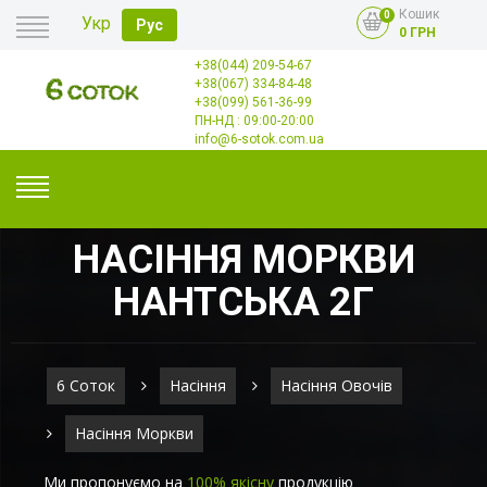
Кошик
0
Укр
Рус
0 ГРН
+38(044) 209-54-67
Головна
+38(067) 334-84-48
Оплата
+38(099) 561-36-99
Доставка
Гурт
ПН-НД : 09:00-20:00
Контакти
info@6-sotok.com.ua
НАСІННЯ МОРКВИ
НАНТСЬКА 2Г
6 Соток
Насіння
Насіння Овочів
Насіння Моркви
Ми пропонуємо на
100% якісну
продукцію