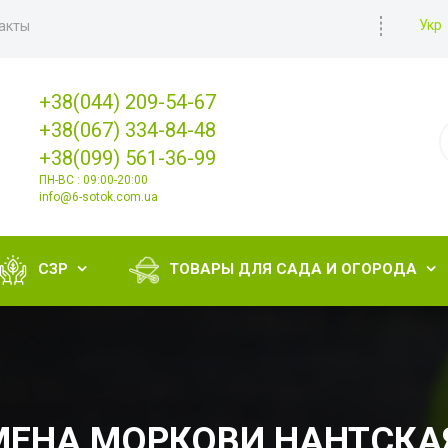
Укр
акты
+38(044) 209-54-67
+38(067) 334-84-48
+38(099) 561-36-99
ПН-ВС : 09:00-20:00
info@6-sotok.com.ua
СЗР
ТОВАРЫ ДЛЯ САДА И ОГОРОДА


МЕНА МОРКОВИ НАНТСКАЯ