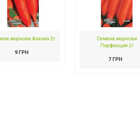
ена моркови Аленка 2г
Семена моркови
Перфекция 2г
9 ГРН
7 ГРН