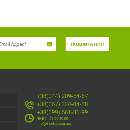
ПОДПИСАТЬСЯ
+38(044) 209-54-67
+38(067) 334-84-48
+38(099) 561-36-99
ПН-ВС : 09:00-20:00
info@6-sotok.com.ua