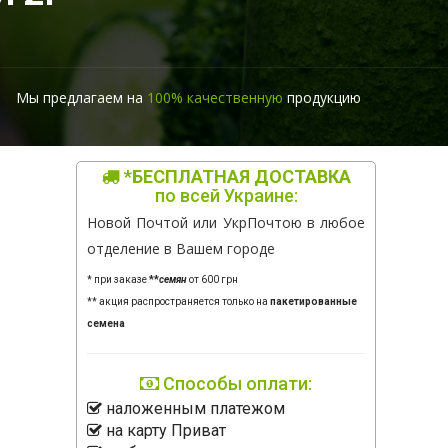
Мы предлагаем на
100% качественную
продукцию
*БЕСПЛАТНАЯ ДОСТАВКА
по всей Украине:
Новой Почтой или УкрПочтою в любое
отделение в Вашем городе
* при заказе
**
семян
от 600 грн
** акция распространяется только на
пакетированные
семена
Способы оплати:
наложенным платежом
на карту Приват