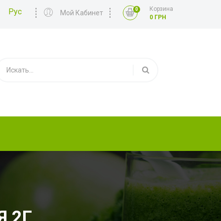
Корзина
0
Рус
Мой Кабинет
0 ГРН
 2Г