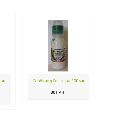
еон
Гербицид Гезагард 100мл
80 ГРН