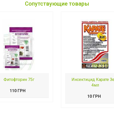
Сопутствующие товары
Фитофторин 75г
Инсектицид Карате З
4мл
110 ГРН
10 ГРН