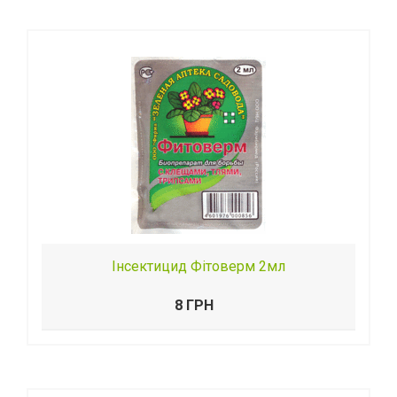
Інсектицид Фітоверм 2мл
8 ГРН