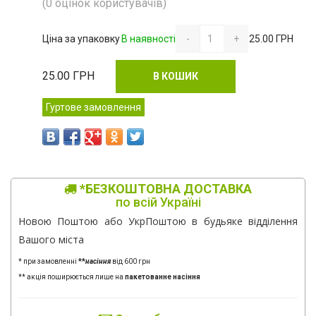
(0 оцінок користувачів)
Ціна за упаковку
В наявності
-
+
25.00 ГРН
25.00
ГРН
В КОШИК
Гуртове замовлення
*БЕЗКОШТОВНА ДОСТАВКА
по всій Україні
Новою Поштою або УкрПоштою в будьяке відділення
Вашого міста
* при замовленні
**
насіння
від 600 грн
** акція поширюється лише на
пакетованне насіння