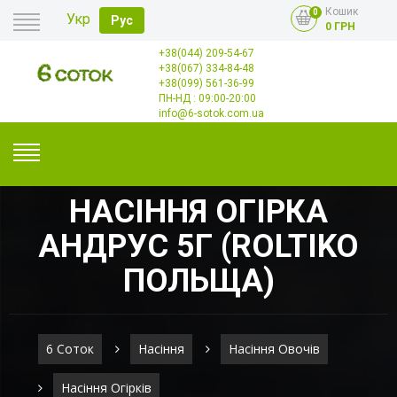
Кошик
0
Укр
Рус
0 ГРН
+38(044) 209-54-67
Головна
+38(067) 334-84-48
Оплата
+38(099) 561-36-99
Доставка
Гурт
ПН-НД : 09:00-20:00
Контакти
info@6-sotok.com.ua
НАСІННЯ ОГІРКА
АНДРУС 5Г (ROLTIKO
ПОЛЬЩА)
6 Соток
Насіння
Насіння Овочів
Насіння Огірків