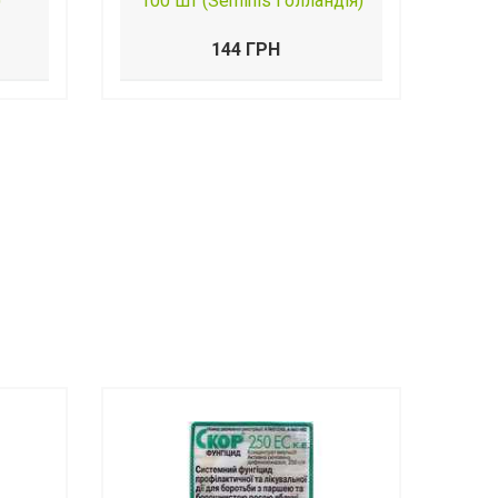
)
100 шт (Seminis Голландія)
144 ГРН