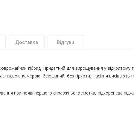
Доставка
Відгуки
оврожайний гібрид. Придатний для вирощування у відкритому гру
асіннєвою камерою, білошипий, без гіркоти. Насіння висівають 
вання при появі першого справжнього листка, підкореневе піджи