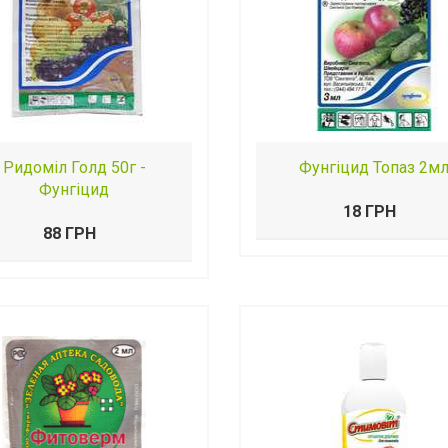
Ридоміл Голд 50г -
Фунгіцид Топаз 2м
Фунгіцид
18 ГРН
88 ГРН