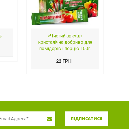
в
«Чистий аркуш»
кристалічна добриво для
помідорів і перцю 100г.
22 ГРН
ПІДПИСАТИСЯ