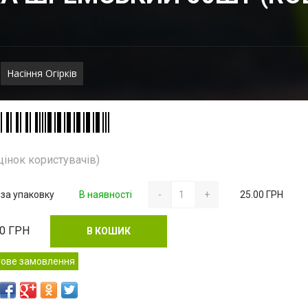
Насіння Огірків
цінок користувачів)
 за упаковку
В наявності
-
+
25.00 ГРН
00
ГРН
В КОШИК
тове замовлення