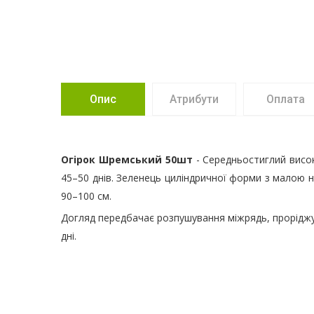
Опис
Атрибути
Оплата
Огірок Шремський 50шт
- Середньостиглий висок
45–50 днів. Зеленець циліндричної форми з малою н
90–100 см.
Догляд передбачає розпушування міжрядь, проріджу
дні.