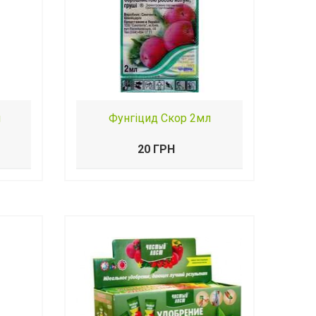
л
Фунгіцид Скор 2мл
20 ГРН