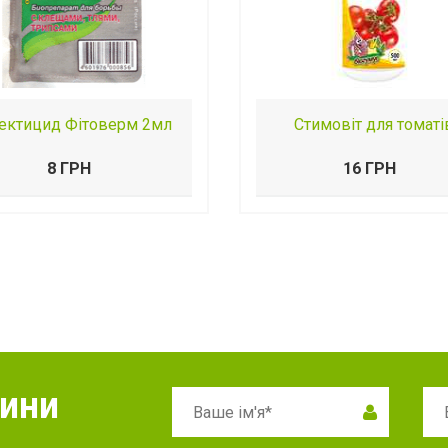
сектицид Фітоверм 2мл
Стимовіт для томаті
8 ГРН
16 ГРН
вини