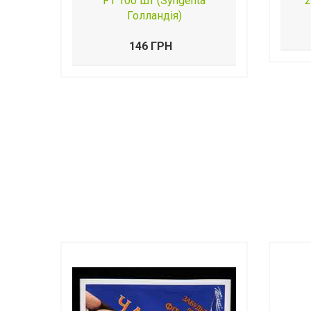
F1 100 шт (Syngenta
2
Голландія)
146 ГРН