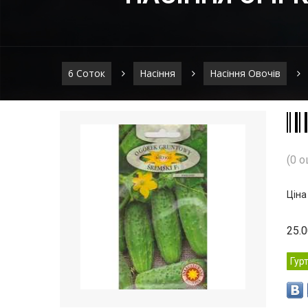
6 Соток
Насіння
Насіння Овочів
(0 о
Ціна
25.
Гур