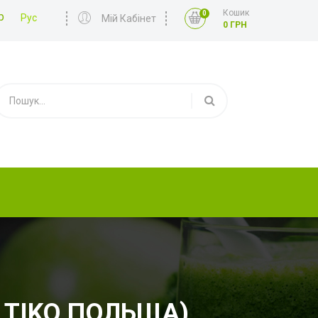
Кошик
0
р
Рус
Мій Кабінет
0 ГРН
LTIKO ПОЛЬЩА)