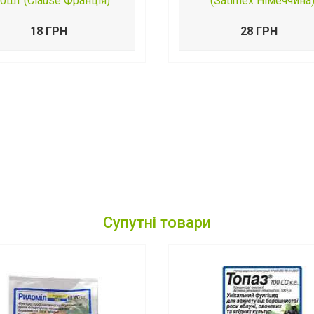
0шт (Clause Франція)
(Satimex Німеччина
18 ГРН
28 ГРН
Супутні товари