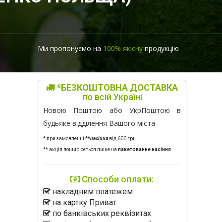
Ми пропонуємо на
100% якісну
продукцію
*БЕЗКОШТОВНА ДОСТАВКА
по всій Україні
Новою Поштою або УкрПоштою в
будьяке відділення Вашого міста
* при замовленні
**
насіння
від 600 грн
** акція поширюється лише на
пакетованне насіння
Способи оплати:
накладним платежем
на картку Приват
по банківських реквізитах