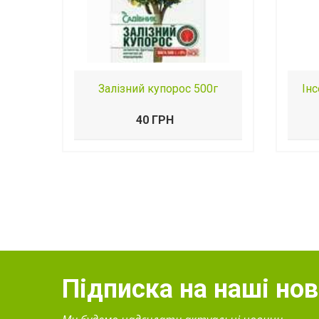
Залізний купорос 500г
Ін
40 ГРН
Підписка на наші но