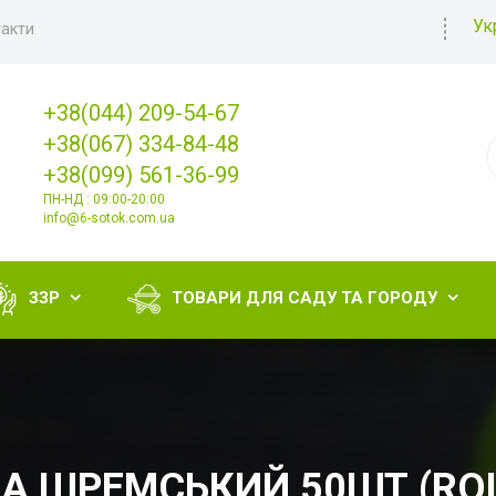
Ук
акти
+38(044) 209-54-67
+38(067) 334-84-48
+38(099) 561-36-99
ПН-НД : 09:00-20:00
info@6-sotok.com.ua
ЗЗР
ТОВАРИ ДЛЯ САДУ ТА ГОРОДУ


КА ШРЕМСЬКИЙ 50ШТ (RO