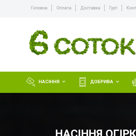
Головна
Оплата
Доставка
Гурт
Конт
НАСІННЯ
ДОБРИВА


НАСІННЯ ОГІР