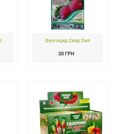
л
Фунгицид Скор 2мл
20 ГРН