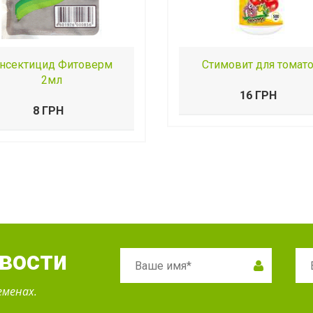
нсектицид Фитоверм
Стимовит для томат
2мл
16 ГРН
8 ГРН
овости
еменах.