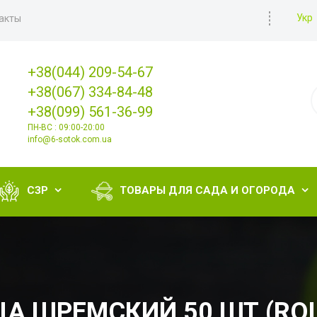
Укр
акты
+38(044) 209-54-67
+38(067) 334-84-48
+38(099) 561-36-99
ПН-ВС : 09:00-20:00
info@6-sotok.com.ua
СЗР
ТОВАРЫ ДЛЯ САДА И ОГОРОДА


А ШРЕМСКИЙ 50 ШТ (RO