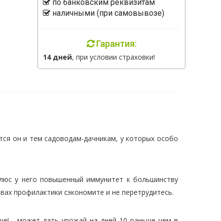
по банковским реквизитам
наличными (при самовывозе)
Гарантия:
14 дней
, при условии страховки!
ся он и тем садоводам-дачникам, у которых особо
плюс у него повышенный иммунитет к большинству
вах профилактики сэкономите и не перетрудитесь.
ше! - может дать урожай на дней 10 раньше чем в