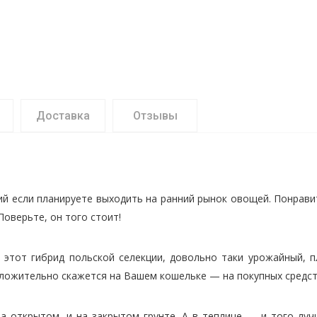
Доставка
Отзывы
 если планируете выходить на ранний рынок овощей. Понравит
Поверьте, он того стоит!
 этот гибрид польской селекции, довольно таки урожайный, 
оложительно скажется на Вашем кошельке — на покупных средст
а открытом, и на закрытом грунте. А в теплице — и того луч