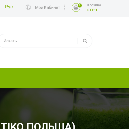
Корзина
0
Рус
Мой Кабинет
0 ГРН
LTIKO ПОЛЬША)