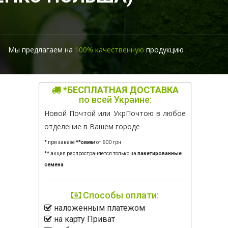
Мы предлагаем на
100% качественную
продукцию
*БЕСПЛАТНАЯ ДОСТАВКА
по всей Украине:
Новой Почтой или УкрПочтою в любое
отделение в Вашем городе
* при заказе
**
семян
от 600 грн
** акция распространяется только на
пакетированные
семена
Способы оплати:
наложенным платежом
на карту Приват