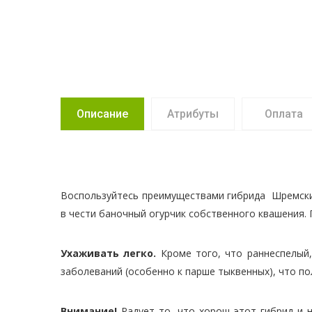
Описание
Атрибуты
Оплата
Воспользуйтесь преимуществами гибрида Шремский
в чести баночный огурчик собственного квашения. 
Ухаживать легко.
Кроме того, что раннеспелый,
заболеваний (особенно к парше тыквенных), что п
Внимание!
Радует то, что хорош этот гибрид и н