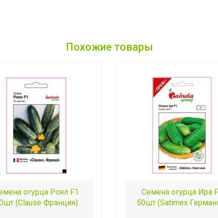
Похожие товары
емена огурца Роял F1
Семена огурца Ира 
0шт (Clause Франция)
50шт (Satimex Герман