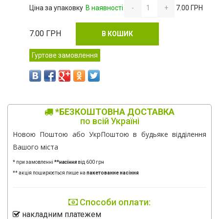
Ціна за упаковку
В наявності
-
+
7.00 ГРН
7.00
ГРН
В КОШИК
Гуртове замовлення
*БЕЗКОШТОВНА ДОСТАВКА
по всій Україні
Новою Поштою або УкрПоштою в будьяке відділення
Вашого міста
* при замовленні
**
насіння
від 600 грн
** акція поширюється лише на
пакетованне насіння
Способи оплати:
накладним платежем