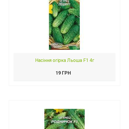
Насіння огірка Льоша F1 4г
19 ГРН