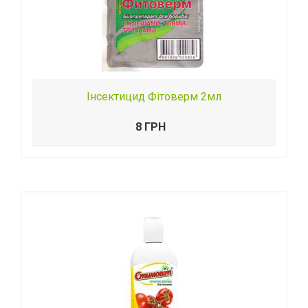
Інсектицид Фітоверм 2мл
8 ГРН