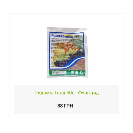
Ридоміл Голд 50г - Фунгіцид
88 ГРН