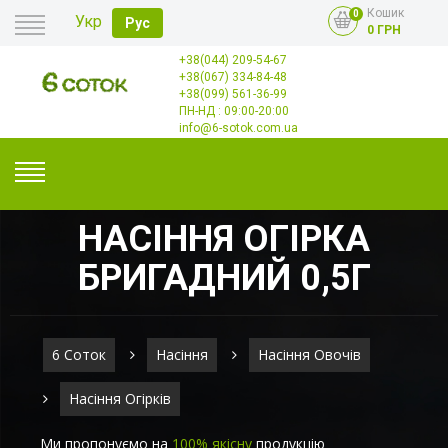
Кошик
0
Укр
Рус
0 ГРН
+38(044) 209-54-67
Головна
+38(067) 334-84-48
Оплата
+38(099) 561-36-99
Доставка
Гурт
ПН-НД : 09:00-20:00
Контакти
info@6-sotok.com.ua
НАСІННЯ ОГІРКА
БРИГАДНИЙ 0,5Г
6 Соток
Насіння
Насіння Овочів
Насіння Огірків
Ми пропонуємо на
100% якісну
продукцію