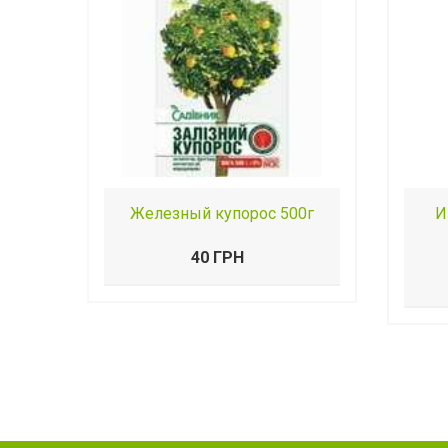
Железный купорос 500г
И
40 ГРН