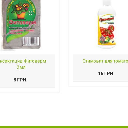
нсектицид Фитоверм
Стимовит для томат
2мл
16 ГРН
8 ГРН