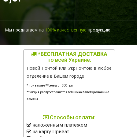
Мы предлагаем на
100% качественную
продукцию
*БЕСПЛАТНАЯ ДОСТАВКА
по всей Украине:
Новой Почтой или УкрПочтою в любое
отделение в Вашем городе
* при заказе
**
семян
от 600 грн
** акция распространяется только на
пакетированные
семена
Способы оплати:
наложенным платежом
на карту Приват