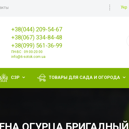
Укр
акты
+38(044) 209-54-67
+38(067) 334-84-48
+38(099) 561-36-99
ПН-ВС : 09:00-20:00
info@6-sotok.com.ua
СЗР
ТОВАРЫ ДЛЯ САДА И ОГОРОДА


ЕНА ОГУРЦА БРИГАДНЫЙ 