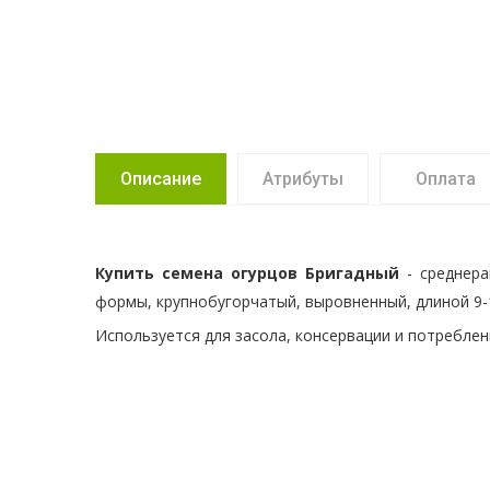
Описание
Атрибуты
Оплата
Купить семена огурцов Бригадный
- среднер
формы, крупнобугорчатый, выровненный, длиной 9-1
Используется для засола, консервации и потреблен