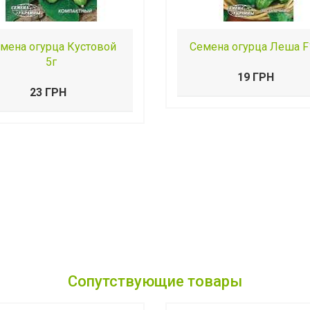
мена огурца Кустовой
Семена огурца Леша F
5г
19 ГРН
23 ГРН
Сопутствующие товары