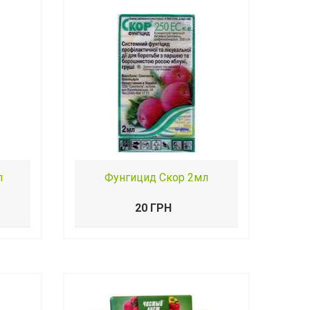
л
Фунгицид Скор 2мл
20 ГРН