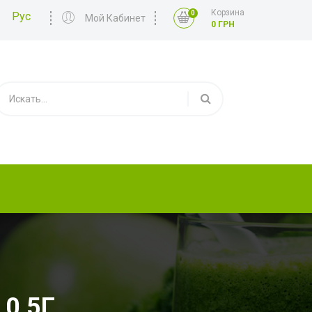
Корзина
0
Рус
Мой Кабинет
0 ГРН
0,5Г