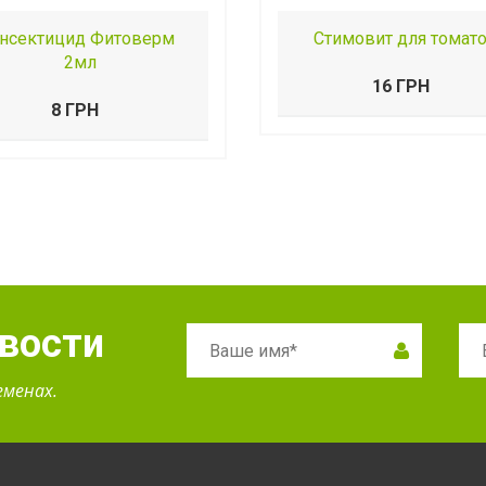
нсектицид Фитоверм
Стимовит для томат
2мл
16 ГРН
8 ГРН
овости
еменах.