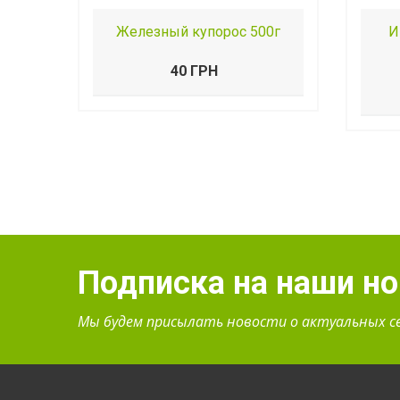
Железный купорос 500г
И
40 ГРН
Подписка на наши н
Мы будем присылать новости о актуальных с