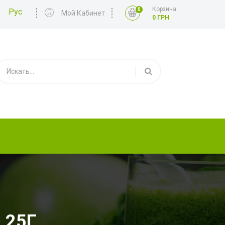
Корзина
0
Рус
Мой Кабинет
0 ГРН
,25Г