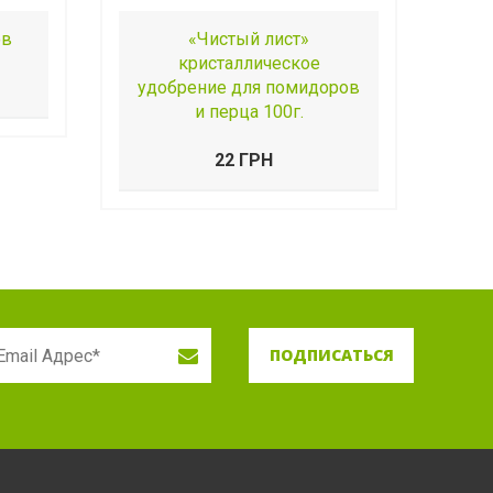
ов
«Чистый лист»
кристаллическое
удобрение для помидоров
и перца 100г.
22 ГРН
ПОДПИСАТЬСЯ