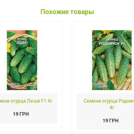
Похожие товары
ена огурца Леша F1 4г
Семена огурца Родни
4г
19 ГРН
19 ГРН