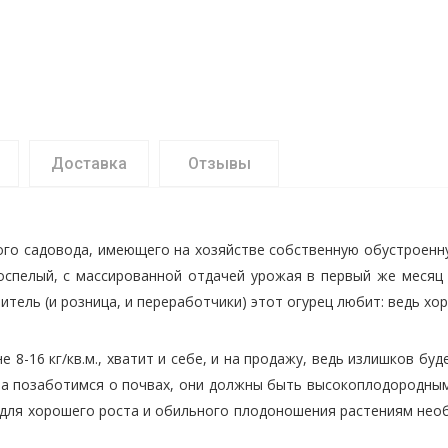
Доставка
Отзывы
го садовода, имеющего на хозяйстве собственную обустроенну
роспелый, с массированной отдачей урожая в первый же месяц 
итель (и розница, и переработчики) этот огурец любит: ведь хор
е 8-16 кг/кв.м., хватит и себе, и на продажу, ведь излишков б
ла позаботимся о почвах, они должны быть высокоплодородны
 для хорошего роста и обильного плодоношения растениям нео