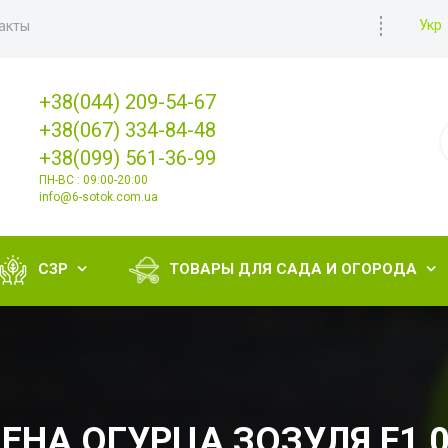
Укр
акты
+38(044) 209-54-67
+38(067) 334-84-48
+38(099) 561-36-99
ПН-ВС : 09:00-20:00
info@6-sotok.com.ua
СЗР
ТОВАРЫ ДЛЯ САДА И ОГОРОДА


ЕНА ОГУРЦА ЗОЗУЛЯ F1 0