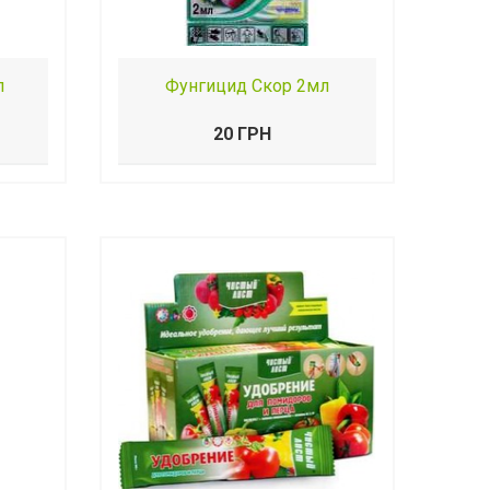
л
Фунгицид Скор 2мл
20 ГРН