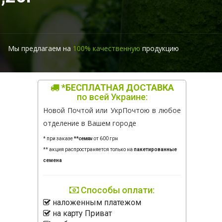
Мы предлагаем на
100% качественную
продукцию
*БЕСПЛАТНАЯ ДОСТАВКА
по всей Украине:
Новой Почтой или УкрПочтою в любое
отделение в Вашем городе
* при заказе
**
семян
от 600 грн
** акция распространяется только на
пакетированные
семена
Способы оплати:
наложенным платежом
на карту Приват