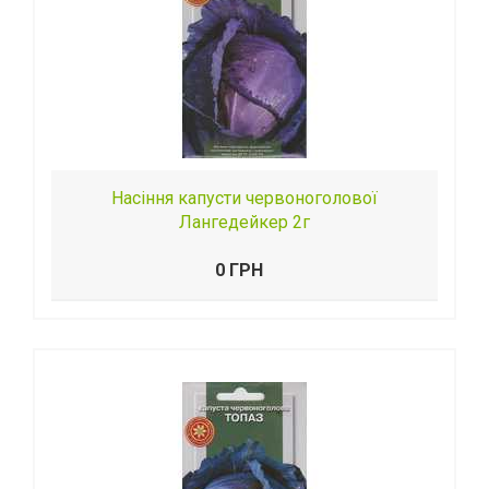
Насіння капусти червоноголової
Лангедейкер 2г
0 ГРН