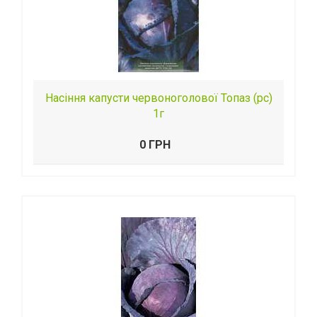
Насіння капусти червоноголової Топаз (рс)
1г
0 ГРН