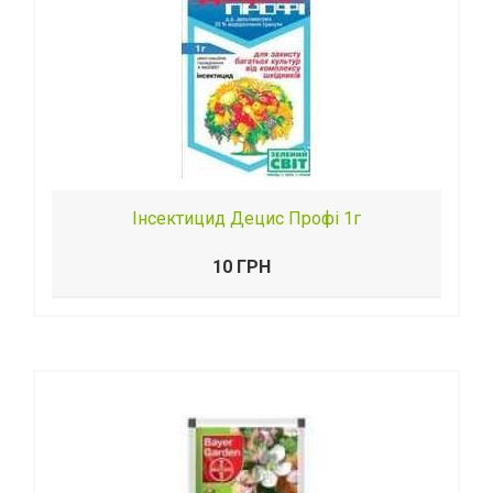
Інсектицид Децис Профі 1г
10 ГРН