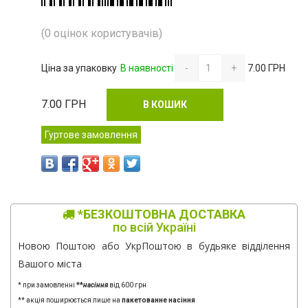
(0 оцінок користувачів)
Ціна за упаковку
В наявності
-
+
7.00 ГРН
7.00
ГРН
В КОШИК
Гуртове замовлення
*БЕЗКОШТОВНА ДОСТАВКА
по всій Україні
Новою Поштою або УкрПоштою в будьяке відділення
Вашого міста
* при замовленні
**
насіння
від 600 грн
** акція поширюється лише на
пакетованне насіння