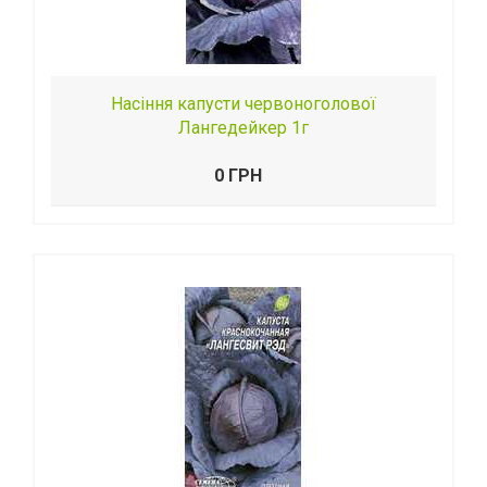
Насіння капусти червоноголової
Лангедейкер 1г
0 ГРН