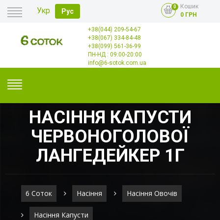
Кошик
0
Укр
Рус
0 ГРН
+38(044) 209-54-67
Головна
+38(067) 334-84-48
Оплата
+38(099) 561-36-99
Доставка
Гурт
ПН-НД : 09:00-20:00
Контакти
info@6-sotok.com.ua
НАСІННЯ КАПУСТИ
ЧЕРВОНОГОЛОВОЇ
ЛАНГЕДЕЙКЕР 1Г
6 Соток
Насіння
Насіння Овочів
Насіння Капусти