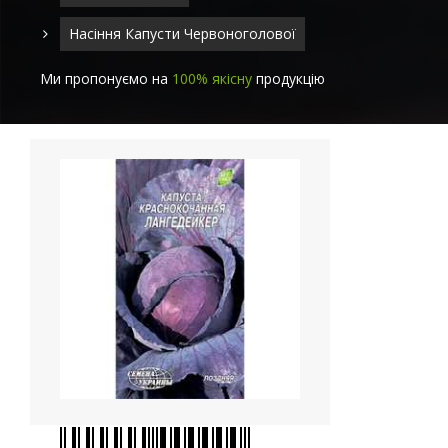
Насіння Капусти Червоноголової
Ми пропонуємо на
100% якісну
продукцію