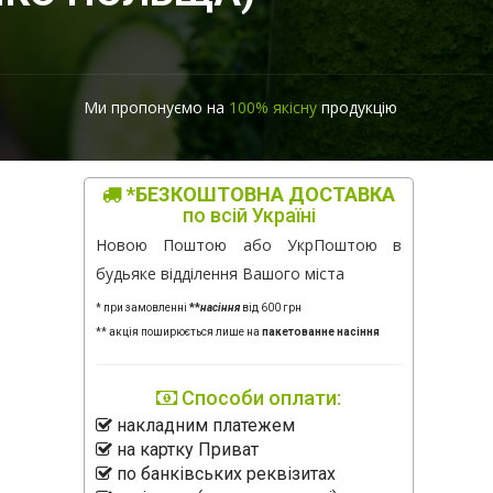
Ми пропонуємо на
100% якісну
продукцію
*БЕЗКОШТОВНА ДОСТАВКА
по всій Україні
Новою Поштою або УкрПоштою в
будьяке відділення Вашого міста
* при замовленні
**
насіння
від 600 грн
** акція поширюється лише на
пакетованне насіння
Способи оплати:
накладним платежем
на картку Приват
по банківських реквізитах