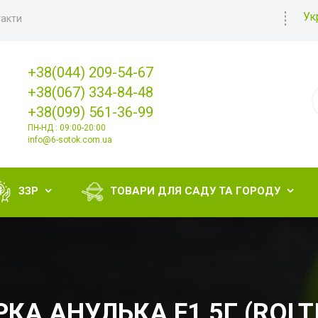
Ук
акти
+38(044) 209-54-67
+38(067) 334-84-48
+38(099) 561-36-99
ПН-НД : 09:00-20:00
info@6-sotok.com.ua
ЗЗР
ТОВАРИ ДЛЯ САДУ ТА ГОРОДУ


РКА АНУЛЬКА F1 5Г (ROL