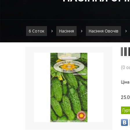
6 Соток
Насіння
Насіння Овочів
(0 о
Ціна
25.
Гур