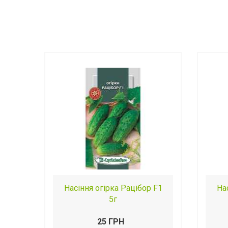
Насіння огірка Рацібор F1
На
5г
25 ГРН