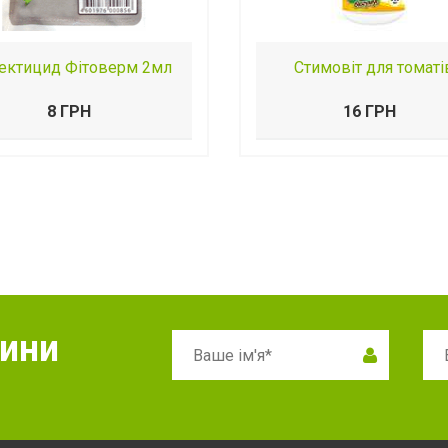
сектицид Фітоверм 2мл
Стимовіт для томаті
8 ГРН
16 ГРН
вини