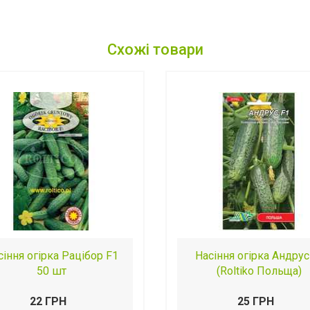
Схожі товари
сіння огірка Рацібор F1
Насіння огірка Андрус
50 шт
(Roltiko Польща)
22 ГРН
25 ГРН