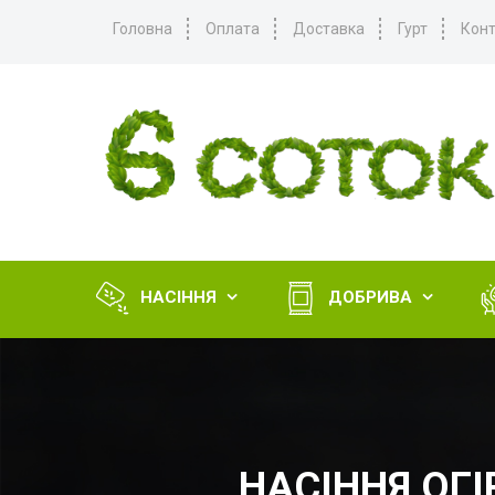
Головна
Оплата
Доставка
Гурт
Конт
НАСІННЯ
ДОБРИВА


НАСІННЯ ОГІ