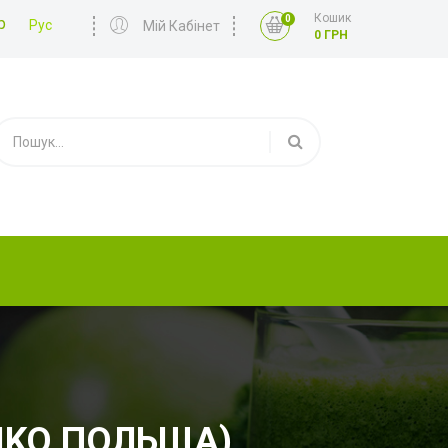
Кошик
0
р
Рус
Мій Кабінет
0 ГРН
TIKO ПОЛЬЩА)