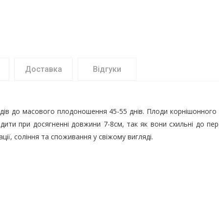
Доставка
Відгуки
одів до масового плодоношення 45-55 днів. Плоди корнішонного 
дити при досягненні довжини 7-8см, так як вони схильні до пе
ції, соління та споживання у свіжому вигляді.