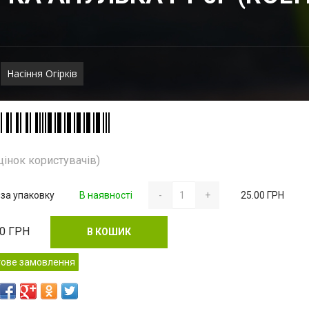
Насіння Огірків
цінок користувачів)
 за упаковку
В наявності
-
+
25.00 ГРН
00
ГРН
В КОШИК
тове замовлення