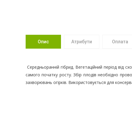
Опис
Атрибути
Оплата
Середньоранній гібрид. Вегетаційний період від сх
самого початку росту. Збір плодів необхідно прово
захворювань огірків. Використовується для консерва