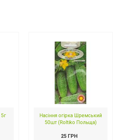
 5г
Насіння огірка Шремський
50шт (Roltiko Польща)
25 ГРН