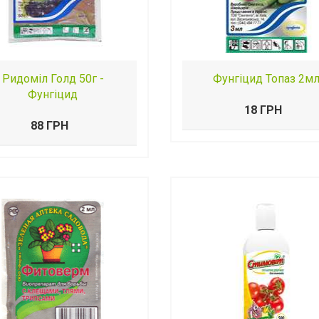
Ридоміл Голд 50г -
Фунгіцид Топаз 2м
Фунгіцид
18 ГРН
88 ГРН