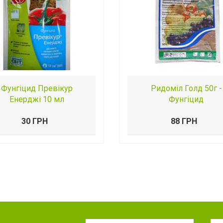
Фунгіцид Превікур
Ридоміл Голд 50г -
Енерджі 10 мл
Фунгіцид
30 ГРН
88 ГРН