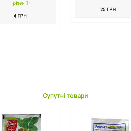
різен 1г
25 ГРН
4 ГРН
Супутні товари