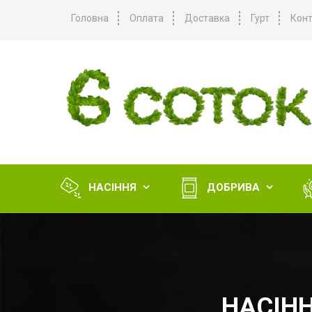
Головна
Оплата
Доставка
Гурт
Конт
НАСІННЯ
ДОБРИВА


НАСІНН