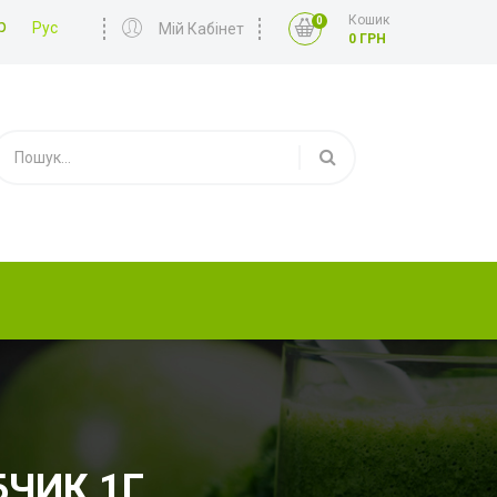
Кошик
0
р
Рус
Мій Кабінет
0 ГРН
БЧИК 1Г