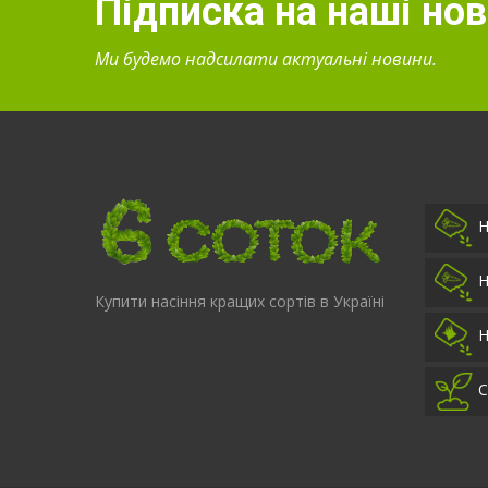
Підписка на наші но
Ми будемо надсилати актуальні новини.
Н
Н
Купити насіння кращих сортів в Україні
Н
С