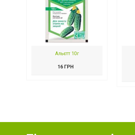
Альєтт 10г
16 ГРН