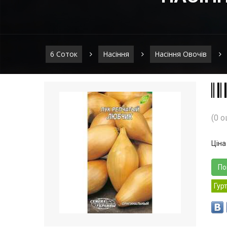
6 Соток
Насіння
Насіння Овочів
(0 о
Ціна
По
Гур