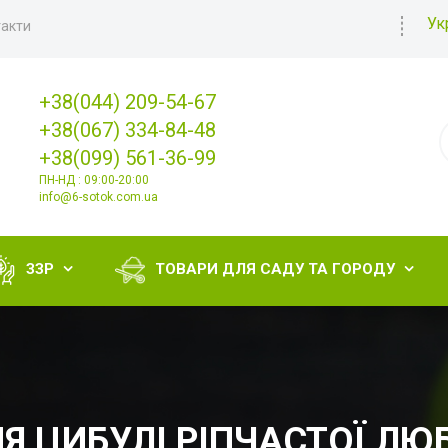
Ук
акти
+38(044) 209-54-67
+38(067) 334-84-48
+38(099) 561-36-99
ПН-НД : 09:00-20:00
info@6-sotok.com.ua
ЗЗР
ТОВАРИ ДЛЯ САДУ ТА ГОРОДУ


Я ЦИБУЛІ РІПЧАСТОЇ ЛЮ