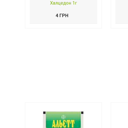
Халцедон 1г
4 ГРН