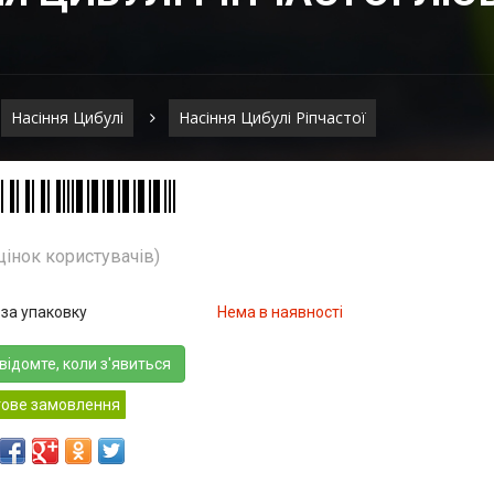
Насіння Цибулі
Насіння Цибулі Ріпчастої
цінок користувачів)
 за упаковку
Нема в наявності
відомте, коли з'явиться
тове замовлення