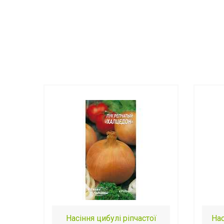
Насіння цибулі ріпчастої
Нас