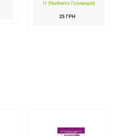
1г (Nunhems Голландія)
25 ГРН