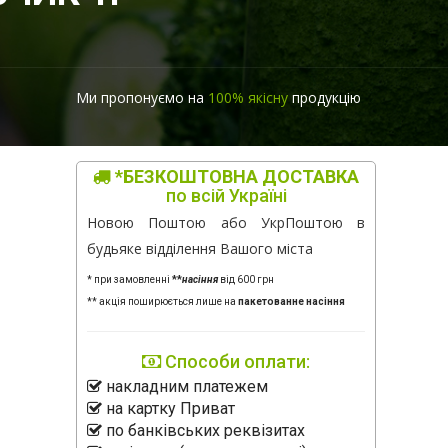
Ми пропонуємо на
100% якісну
продукцію
*БЕЗКОШТОВНА ДОСТАВКА
по всій Україні
Новою Поштою або УкрПоштою в
будьяке відділення Вашого міста
* при замовленні
**
насіння
від 600 грн
** акція поширюється лише на
пакетованне насіння
Способи оплати:
накладним платежем
на картку Приват
по банківських реквізитах