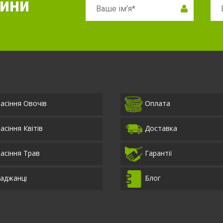
вини
асіння Овочів
Оплата
асіння Квітів
Доставка
асіння Трав
Гарантії
аджанці
Блог