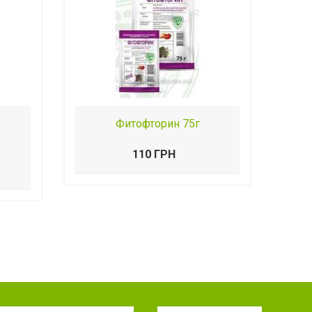
Фитофторин 75г
110 ГРН