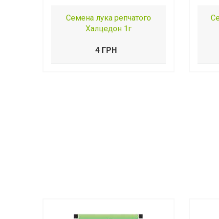
Семена лука репчатого
Се
Халцедон 1г
4 ГРН