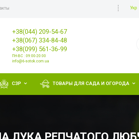
Укр
акты
+38(044) 209-54-67
+38(067) 334-84-48
+38(099) 561-36-99
ПН-ВС : 09:00-20:00
info@6-sotok.com.ua
СЗР
ТОВАРЫ ДЛЯ САДА И ОГОРОДА


А ЛУКА РЕПЧАТОГО ЛЮБ