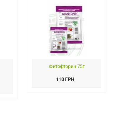
Фитофторин 75г
110 ГРН