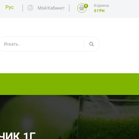
Корзина
0
Рус
Мой Кабинет
0 ГРН
ЧИК 1Г