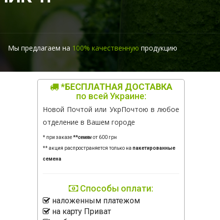
Мы предлагаем на
100% качественную
продукцию
*БЕСПЛАТНАЯ ДОСТАВКА
по всей Украине:
Новой Почтой или УкрПочтою в любое
отделение в Вашем городе
* при заказе
**
семян
от 600 грн
** акция распространяется только на
пакетированные
семена
Способы оплати:
наложенным платежом
на карту Приват