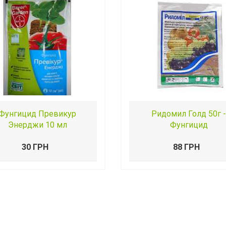
Фунгицид Превикур
Ридомил Голд 50г -
Энерджи 10 мл
Фунгицид
30 ГРН
88 ГРН