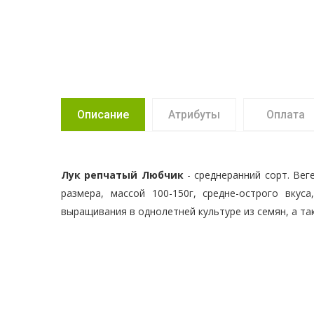
Описание
Атрибуты
Оплата
Лук репчатый Любчик
- среднеранний сорт. Ве
размера, массой 100-150г, средне-острого вкус
выращивания в однолетней культуре из семян, а та