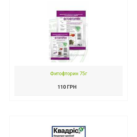
Фитофторин 75г
110 ГРН