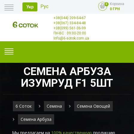
Корзина
0
Рус
Укр
0 ГРН
+38(044) 209-54-67
Главная
+38(067) 334-84-48
Оплата
+38(099) 561-36-99
Доставка
Опт
ПН-ВС : 09:00-20:00
Контакты
info@6-sotok.com.ua
СЕМЕНА АРБУЗА
ИЗУМРУД F1 5ШТ
6 Соток
Семена
Семена Овощей
Семена Арбуза
Мы предлагаем на
100% качественную
продукцию