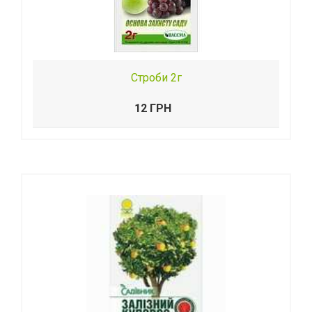
Строби 2г
12 ГРН