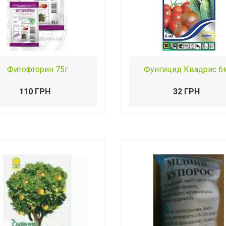
Фитофторин 75г
Фунгицид Квадрис 6
110 ГРН
32 ГРН