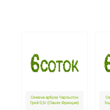
Семена арбуза Чарльстон
Се
Грей 0,5г (Clause Франция)
5ш