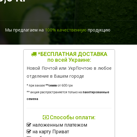
Мы предлагаем на
100% качественную
продукцию
*БЕСПЛАТНАЯ ДОСТАВКА
по всей Украине:
Новой Почтой или УкрПочтою в любое
отделение в Вашем городе
* при заказе
**
семян
от 600 грн
** акция распространяется только на
пакетированные
семена
Способы оплати:
наложенным платежом
на карту Приват