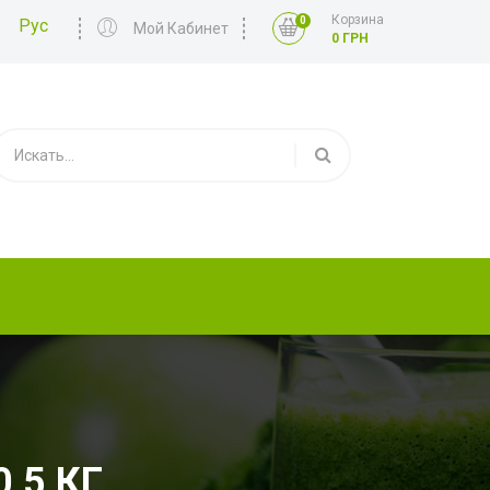
Корзина
0
Рус
Мой Кабинет
0 ГРН
,5 КГ