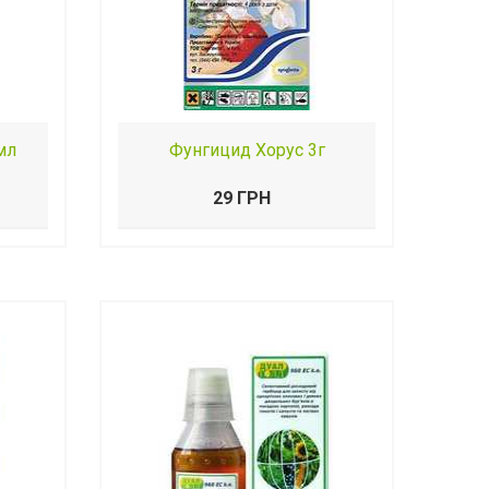
мл
Фунгицид Хорус 3г
29 ГРН