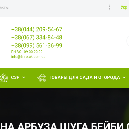
Укр
акты
+38(044) 209-54-67
+38(067) 334-84-48
+38(099) 561-36-99
ПН-ВС : 09:00-20:00
info@6-sotok.com.ua
СЗР
ТОВАРЫ ДЛЯ САДА И ОГОРОДА


НА АРБУЗА ШУГА БЕЙБИ 0