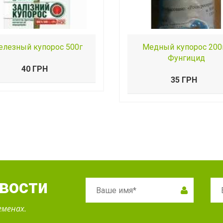
лезный купорос 500г
Медный купорос 200г
Фунгицид
40 ГРН
35 ГРН
овости
еменах.