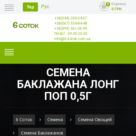
Корзина
0
Рус
Укр
0 ГРН
+38(044) 209-54-67
Главная
+38(067) 334-84-48
Оплата
+38(099) 561-36-99
Доставка
Опт
ПН-ВС : 09:00-20:00
Контакты
info@6-sotok.com.ua
СЕМЕНА
БАКЛАЖАНА ЛОНГ
ПОП 0,5Г
6 Соток
Семена
Семена Овощей
Семена Баклажанов