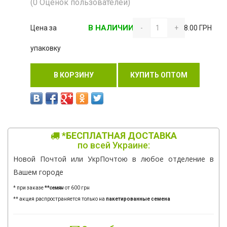
(0 Оценок пользователей)
В НАЛИЧИИ
Цена за
-
+
8.00 ГРН
упаковку
В КОРЗИНУ
КУПИТЬ ОПТОМ
*БЕСПЛАТНАЯ ДОСТАВКА
по всей Украине:
Новой Почтой или УкрПочтою в любое отделение в
Вашем городе
* при заказе
**
семян
от 600 грн
** акция распространяется только на
пакетированные семена