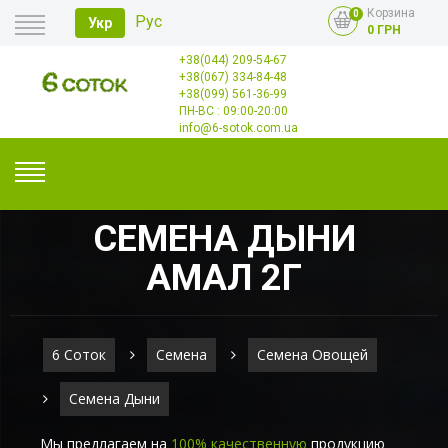
Корзина
0
Рус
Укр
0 ГРН
+38(044) 209-54-67
Главная
+38(067) 334-84-48
Оплата
+38(099) 561-36-99
Доставка
Опт
ПН-ВС : 09:00-20:00
Контакты
info@6-sotok.com.ua
СЕМЕНА ДЫНИ
АМАЛ 2Г
6 Соток
Семена
Семена Овощей
Семена Дыни
Мы предлагаем на
100% качественную
продукцию