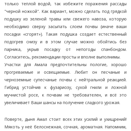
только теплой водой, так избежите поражения рассады
"черной ножкой". Как вариант, можно сделать под грядкой
подушку из зеленой травы или свежего навоза, которую
необходимо сверху засыпать слоем почвы (иначе ваши
посадки «сгорят»). Такая подушка создает естественный
подогрев снизу и в этом случае можно обойтись без
парника, укрыв посадку от непогоды спанбондом.
Согласитесь, рекомендации просты и вполне выполнимы.
Участки для Амала предпочтительны пологие, хорошо
прогреваемые и освещаемые. Любит он песчаные и
черноземные супесчаные почвы с нейтральной реакцией.
Гибрид устойчив к фузариозу, сухой гнили и ложной
мучнистой росе, к почвам не требователен, и всё это
увеличивает Ваши шансы на получение сладкого урожая.
Поверте, дыня Амал стоит всех этих усилий и ухищрений!
Мякоть у неё белоснежная, сочная, ароматная. Напомним,