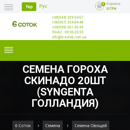
Корзина
0
Рус
Укр
0 ГРН
+38(044) 209-54-67
Главная
+38(067) 334-84-48
Оплата
+38(099) 561-36-99
Доставка
Опт
ПН-ВС : 09:00-20:00
Контакты
info@6-sotok.com.ua
СЕМЕНА ГОРОХА
СКИНАДО 20ШТ
(SYNGENTA
ГОЛЛАНДИЯ)
6 Соток
Семена
Семена Овощей