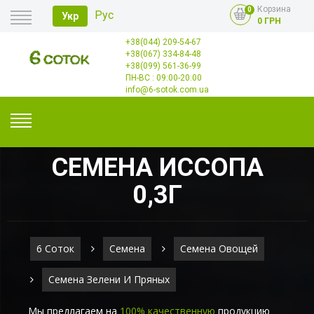
Корзина
0
Рус
Укр
0 ГРН
+38(044) 209-54-67
Главная
+38(067) 334-84-48
Оплата
+38(099) 561-36-99
Доставка
Опт
ПН-ВС : 09:00-20:00
Контакты
info@6-sotok.com.ua
СЕМЕНА ИССОПА
0,3Г
6 Соток
Семена
Семена Овощей
Семена Зелени И Пряных
Мы предлагаем на
100% качественную
продукцию