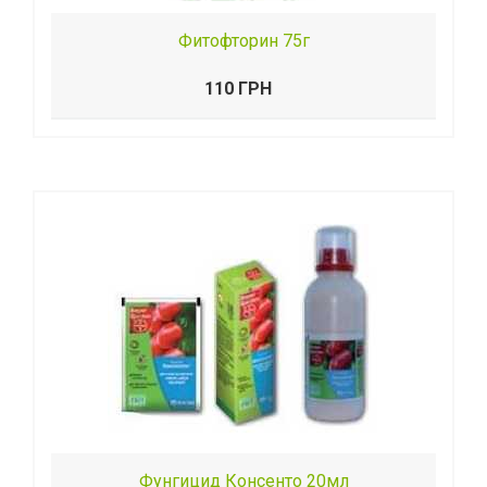
Фитофторин 75г
110 ГРН
Фунгицид Консенто 20мл