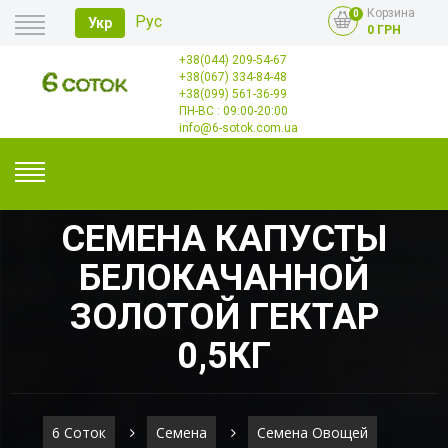
Корзина
0
Рус
Укр
0 ГРН
+38(044) 209-54-67
Главная
+38(067) 334-84-48
Оплата
+38(099) 561-36-99
Доставка
Опт
ПН-ВС : 09:00-20:00
Контакты
info@6-sotok.com.ua
СЕМЕНА КАПУСТЫ
БЕЛОКАЧАННОЙ
ЗОЛОТОЙ ГЕКТАР
0,5КГ
6 Соток
Семена
Семена Овощей