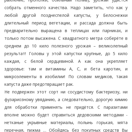
собрать отменного качества. Надо заметить, что как у
любой другой позднеспелой капусты, у Белоснежки
длительный период вегетации, и рассада должна быть
предварительно выращена в теплицах или парниках, и
только потом высажена. С квадратного метра соберёте в
среднем до 10 кило полезного урожая – великолепный
результат! Головы у этой капустки крупные, до 5 кило
каждая, с белой сердцевиной. А как она укрепляет
здоровье: там и витамины А, С, и бета каротин, и
микроэлементы в изобилии! По словам медиков, такая
капуста даже предотвращает рак.
Не подвержен этот сорт ни сосудистому бактериозу, ни
фузариозному увяданию, а следовательно, дорогую химию
для обработки применять не придётся. С паразитами
вполне можно будет справиться дедовскими методами -
нетканые укрывные материалы, полынь горькая, мята
перечная, пижма … Обойдясь без покупных средств Вы