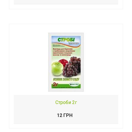
Строби 2г
12 ГРН