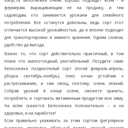
Капуста Белоснежка очень хорошо подойдет всем - и
фермерам, выращивающим её на продажу, и тем
садоводам, кто занимается урожаем для семейного
потребления. Все останутся довольны, ведь сорт этот
отличается высокой урожайностью, да и вполне подходит
для транспортировки и зимнего хранения. Одним словом,
удобство да выгода.
Важно то, что сорт действительно практичный, в том
плане что малоотходный, рентабельный. Посудите сами:
Белоснежка позднеспелый сорт (посев февраль-апрель,
уборка сентябрь-ноябрь), плюс кочан устойчив к
растрескиванию, и сам овощ, поэтому, очень лёжкий.
Собрав урожай в конце осени, сможете хранить,
потреблять и торговать витаминным продуктом всю зиму.
На всём скажется Белоснежка положительно – и на
здоровье, и на заработке!
Если правильно ухаживать за этим сортом (регулярное
рыхление, прополки, обильный полив), урожай удастся