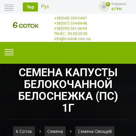
Корзина
0
Рус
Укр
0 ГРН
+38(044) 209-54-67
Главная
+38(067) 334-84-48
Оплата
+38(099) 561-36-99
Доставка
Опт
ПН-ВС : 09:00-20:00
Контакты
info@6-sotok.com.ua
СЕМЕНА КАПУСТЫ
БЕЛОКОЧАННОЙ
БЕЛОСНЕЖКА (ПС)
1Г
6 Соток
Семена
Семена Овощей