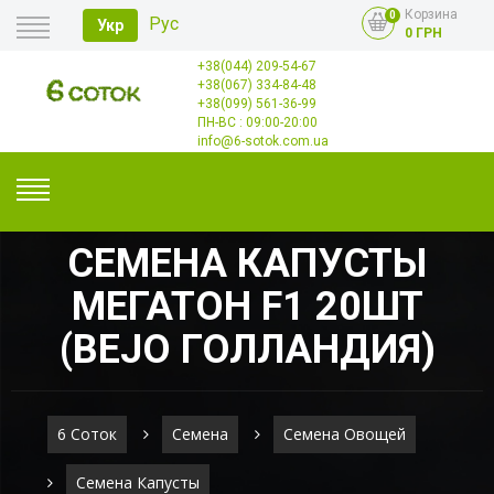
Корзина
0
Рус
Укр
0 ГРН
+38(044) 209-54-67
Главная
+38(067) 334-84-48
Оплата
+38(099) 561-36-99
Доставка
Опт
ПН-ВС : 09:00-20:00
Контакты
info@6-sotok.com.ua
СЕМЕНА КАПУСТЫ
МЕГАТОН F1 20ШТ
(ВЕJО ГОЛЛАНДИЯ)
6 Соток
Семена
Семена Овощей
Семена Капусты