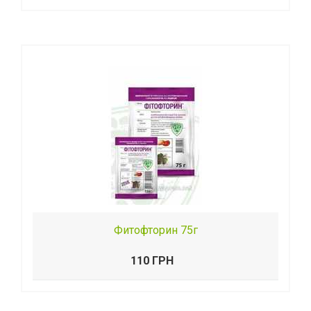
Фитофторин 75г
110 ГРН