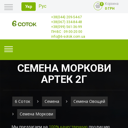
Корзина
0
Рус
Укр
0 ГРН
+38(044) 209-54-67
Главная
+38(067) 334-84-48
Оплата
+38(099) 561-36-99
Доставка
Опт
ПН-ВС : 09:00-20:00
Контакты
info@6-sotok.com.ua
СЕМЕНА МОРКОВИ
АРТЕК 2Г
6 Соток
Семена
Семена Овощей
Семена Моркови
Мы предлагаем на
100% качественную
продукцию