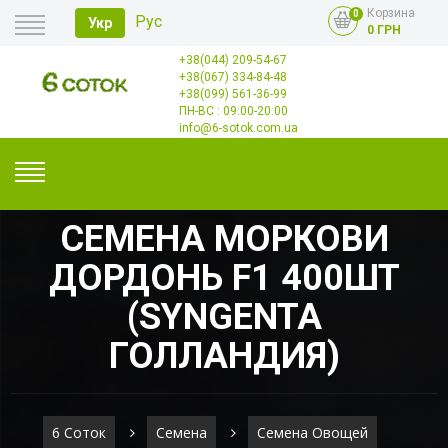
Корзина
0
Рус
Укр
0 ГРН
+38(044) 209-54-67
Главная
+38(067) 334-84-48
Оплата
+38(099) 561-36-99
Доставка
Опт
ПН-ВС : 09:00-20:00
Контакты
info@6-sotok.com.ua
СЕМЕНА МОРКОВИ
ДОРДОНЬ F1 400ШТ
(SYNGENTA
ГОЛЛАНДИЯ)
6 Соток
Семена
Семена Овощей