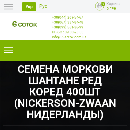
Корзина
0
Рус
Укр
0 ГРН
+38(044) 209-54-67
Главная
+38(067) 334-84-48
Оплата
+38(099) 561-36-99
Доставка
Опт
ПН-ВС : 09:00-20:00
Контакты
info@6-sotok.com.ua
СЕМЕНА МОРКОВИ
ШАНТАНЕ РЕД
КОРЕД 400ШТ
(NICKERSON-ZWAAN
НИДЕРЛАНДЫ)